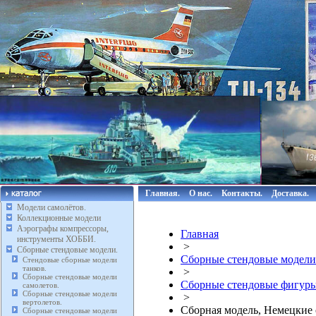
Главная.
О нас.
Контакты.
Доставка.
Модели самолётов.
Коллекционные модели
Аэрографы компрессоры,
Главная
инструменты ХОББИ.
>
Сборные стендовые модели.
Сборные стендовые модели
Стендовые сборные модели
танков.
>
Сборные стендовые модели
Сборные стендовые фигуры
самолетов.
Сборные стендовые модели
>
вертолетов.
Сборная модель, Немецкие с
Сборные стендовые модели