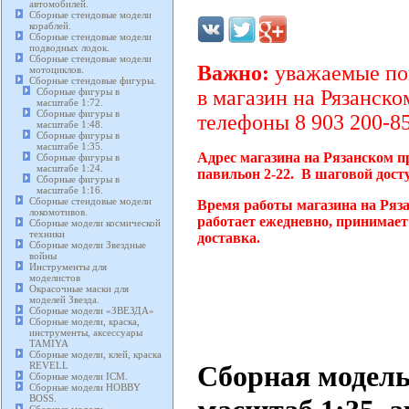
автомобилей.
Сборные стендовые модели
кораблей.
Сборные стендовые модели
подводных лодок.
Сборные стендовые модели
Важно:
уважаемые пок
мотоциклов.
Сборные стендовые фигуры.
Сборные фигуры в
в магазин на Рязанско
масштабе 1:72.
Сборные фигуры в
телефоны 8 903 200-85
масштабе 1:48.
Сборные фигуры в
масштабе 1:35.
Адрес магазина на Рязанском п
Сборные фигуры в
масштабе 1:24.
павильон 2-22. В шаговой дост
Сборные фигуры в
масштабе 1:16.
Сборные стендовые модели
Время работы магазина на Ряз
локомотивов.
работает ежедневно, принимает
Сборные модели космической
техники
доставка.
Сборные модели Звездные
войны
Инструменты для
моделистов
Окрасочные маски для
моделей Звезда.
Сборные модели «ЗВЕЗДА»
Сборные модели, краска,
инструменты, аксессуары
TAMIYA
Сборные модели, клей, краска
Сборная модель
REVELL
Сборные модели ICM.
Сборные модели HOBBY
BOSS.