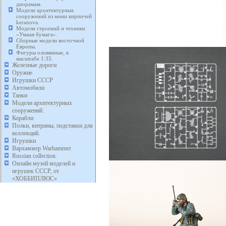
диорамам.
Модели архитектурных
сооружений из мини кирпичей
keranova.
Модели строений и техники
«Умная бумага».
Сборные модели восточной
Европы.
Фигуры оловянные, в
масштабе 1:35.
Железные дороги
Оружие
Игрушки СССР
Автомобили
Танки
Модели архитектурных
сооружений.
Корабли
Полки, витрины, подставки для
коллекций.
Игрушки
Вархаммер Warhammer
Russian collection.
Онлайн музей моделей и
игрушек СССР, от
«ХОББИПЛЮС»