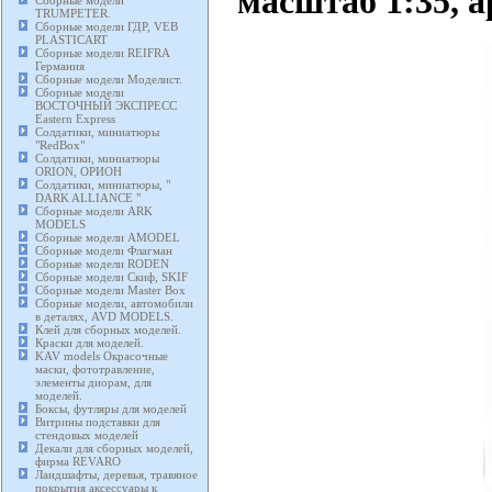
масштаб 1:35, а
Сборные модели
TRUMPETER.
Сборные модели ГДР, VEB
PLASTICART
Сборные модели REIFRA
Германия
Сборные модели Моделист.
Сборные модели
ВОСТОЧНЫЙ ЭКСПРЕСС
Eastern Express
Солдатики, миниатюры
"RedBox"
Солдатики, миниатюры
ORION, ОРИОН
Солдатики, миниатюры, "
DARK ALLIANCE "
Сборные модели ARK
MODELS
Сборные модели AMODEL
Сборные модели Флагман
Сборные модели RODEN
Сборные модели Скиф, SKIF
Сборные модели Master Box
Сборные модели, автомобили
в деталях, AVD MODELS.
Клей для сборных моделей.
Краски для моделей.
KAV models Окрасочные
маски, фототравление,
элементы диорам, для
моделей.
Боксы, футляры для моделей
Витрины подставки для
стендовых моделей
Декали для сборных моделей,
фирма REVARO
Ландшафты, деревья, травяное
покрытия аксессуары к