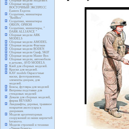
Сборные модели Моделист.
Сборные модели
ВОСТОЧНЫЙ ЭКСПРЕСС
Eastern Express
Солдатики, миниатюры
"RedBox"
Солдатики, миниатюры
ORION, ОРИОН
Солдатики, миниатюры, "
DARK ALLIANCE "
Сборные модели ARK
MODELS
Сборные модели AMODEL
Сборные модели Флагман
Сборные модели RODEN
Сборные модели Скиф, SKIF
Сборные модели Master Box
Сборные модели, автомобили
в деталях, AVD MODELS.
Клей для сборных моделей.
Краски для моделей.
KAV models Окрасочные
маски, фототравление,
элементы диорам, для
моделей.
Боксы, футляры для моделей
Витрины подставки для
стендовых моделей
Декали для сборных моделей,
фирма REVARO
Ландшафты, деревья, травяное
покрытия аксессуары к
диорамам.
Модели архитектурных
сооружений из мини кирпичей
keranova.
Модели строений и техники
«Умная бумага».