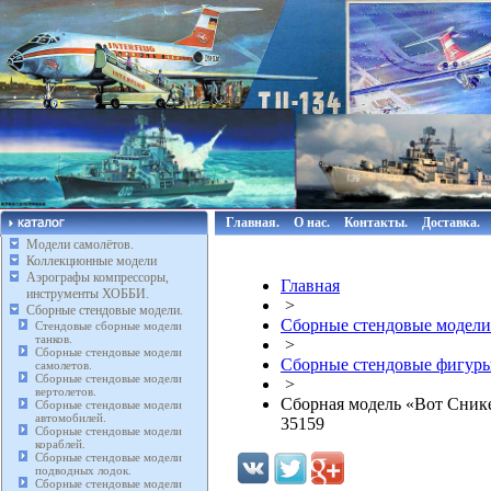
Главная.
О нас.
Контакты.
Доставка.
Модели самолётов.
Коллекционные модели
Аэрографы компрессоры,
Главная
инструменты ХОББИ.
>
Сборные стендовые модели.
Сборные стендовые модели
Стендовые сборные модели
танков.
>
Сборные стендовые модели
Сборные стендовые фигуры
самолетов.
Сборные стендовые модели
>
вертолетов.
Сборная модель «Вот Снике
Сборные стендовые модели
автомобилей.
35159
Сборные стендовые модели
кораблей.
Сборные стендовые модели
подводных лодок.
Сборные стендовые модели