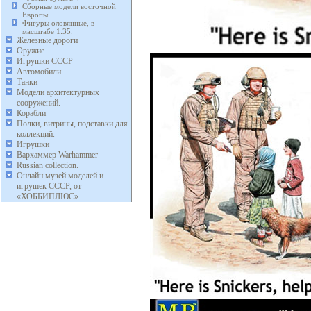
Сборные модели восточной
Европы.
Фигуры оловянные, в
масштабе 1:35.
Железные дороги
Оружие
Игрушки СССР
Автомобили
Танки
Модели архитектурных
сооружений.
Корабли
Полки, витрины, подставки для
коллекций.
Игрушки
Вархаммер Warhammer
Russian collection.
Онлайн музей моделей и
игрушек СССР, от
«ХОББИПЛЮС»