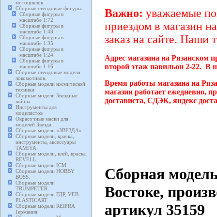
мотоциклов.
Сборные стендовые фигуры.
Важно:
уважаемые пок
Сборные фигуры в
масштабе 1:72.
приездом в магазин на
Сборные фигуры в
масштабе 1:48.
заказ на сайте. Наши 
Сборные фигуры в
масштабе 1:35.
Сборные фигуры в
масштабе 1:24.
Адрес магазина на Рязанском п
Сборные фигуры в
второй этаж павильон 2-22. В 
масштабе 1:16.
Сборные стендовые модели
локомотивов.
Время работы магазина на Ряз
Сборные модели космической
техники
магазин работает ежедневно, п
Сборные модели Звездные
достависта, СДЭК, яндекс дост
войны
Инструменты для
моделистов
Окрасочные маски для
моделей Звезда.
Сборные модели «ЗВЕЗДА»
Сборные модели, краска,
инструменты, аксессуары
TAMIYA
Сборные модели, клей, краска
REVELL
Сборные модели ICM.
Сборная модель 
Сборные модели HOBBY
BOSS.
Сборные модели
Востоке, произ
TRUMPETER.
Сборные модели ГДР, VEB
PLASTICART
артикул 35159
Сборные модели REIFRA
Германия