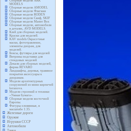
Сборные модели ARK
MODELS
Сборные модели AMODEL
Сборные модели Флагман
Сборные модели RODEN
Сборные модели Скиф, SKIF
Сборные модели Master Box
Сборные модели, автомобили
в деталях, AVD MODELS.
Клей для сборных моделей.
Краски для моделей.
KAV models Окрасочные
маски, фототравление,
элементы диорам, для
моделей.
Боксы, футляры для моделей
Витрины подставки для
стендовых моделей
Декали для сборных моделей,
фирма REVARO
Ландшафты, деревья, травяное
покрытия аксессуары к
диорамам.
Модели архитектурных
сооружений из мини кирпичей
keranova.
Модели строений и техники
«Умная бумага».
Сборные модели восточной
Европы.
Фигуры оловянные, в
масштабе 1:35.
Железные дороги
Оружие
Игрушки СССР
Автомобили
Танки