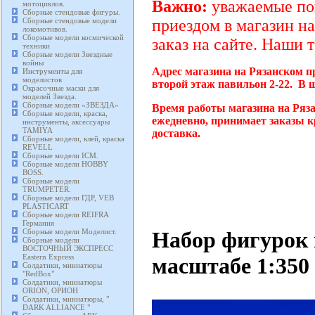
Важно:
уважаемые пок
мотоциклов.
Сборные стендовые фигуры.
Сборные стендовые модели
приездом в магазин на
локомотивов.
Сборные модели космической
заказ на сайте. Наши 
техники
Сборные модели Звездные
войны
Адрес магазина на Рязанском п
Инструменты для
моделистов
второй этаж павильон 2-22. В 
Окрасочные маски для
моделей Звезда.
Сборные модели «ЗВЕЗДА»
Время работы магазина на Ряза
Сборные модели, краска,
ежедневно, принимает заказы к
инструменты, аксессуары
TAMIYA
доставка.
Сборные модели, клей, краска
REVELL
Сборные модели ICM.
Сборные модели HOBBY
BOSS.
Сборные модели
TRUMPETER.
Сборные модели ГДР, VEB
PLASTICART
Сборные модели REIFRA
Германия
Набор фигурок 
Сборные модели Моделист.
Сборные модели
ВОСТОЧНЫЙ ЭКСПРЕСС
Eastern Express
масштабе 1:350 
Солдатики, миниатюры
"RedBox"
Солдатики, миниатюры
ORION, ОРИОН
Солдатики, миниатюры, "
DARK ALLIANCE "