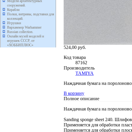
Модели архитектурных
сооружений.
Корабли
Полки, витрины, подставки для
коллекций.
Игрушки
Вархаммер Warhammer
Russian collection.
Онлайн музей моделей и
игрушек СССР, от
«ХОББИПЛЮС»
524,00 руб.
Код товара
87162
Производитель
TAMIYA
Наждачная бумага на поролоново
В корзину
Полное описание
Наждачная бумага на поролоново
Sanding sponge sheet 240. Шлифов
Применяется для обработки пласти
Применяется для обработки плоск