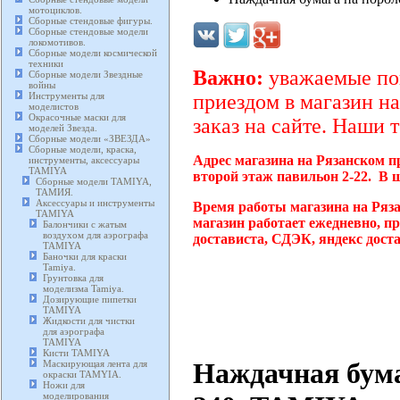
мотоциклов.
Сборные стендовые фигуры.
Сборные стендовые модели
локомотивов.
Сборные модели космической
техники
Важно:
уважаемые пок
Сборные модели Звездные
войны
Инструменты для
приездом в магазин на
моделистов
Окрасочные маски для
заказ на сайте. Наши 
моделей Звезда.
Сборные модели «ЗВЕЗДА»
Сборные модели, краска,
Адрес магазина на Рязанском п
инструменты, аксессуары
TAMIYA
второй этаж павильон 2-22. В 
Сборные модели TAMIYA,
ТАМИЯ.
Аксессуары и инструменты
Время работы магазина на Ряз
TAMIYA
магазин работает ежедневно, п
Балончики с жатым
воздухом для аэрографа
достависта, СДЭК, яндекс дост
TAMIYA
Баночки для краски
Tamiya.
Грунтовка для
моделизма Tamiya.
Дозирующие пипетки
TAMIYA
Жидкости для чистки
для аэрографа
TAMIYA
Кисти TAMIYA
Наждачная бума
Маскирующая лента для
окраски TAMYIA.
Ножи для
моделирования