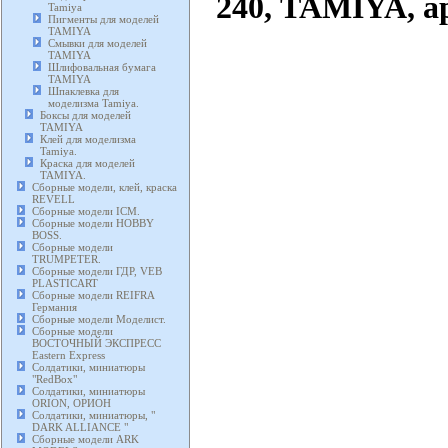
240, TAMIYA, а
Tamiya
Пигменты для моделей
TAMIYA
Смывки для моделей
TAMIYA
Шлифовальная бумага
TAMIYA
Шпаклевка для
моделизма Tamiya.
Боксы для моделей
TAMIYA
Клей для моделизма
Tamiya.
Краска для моделей
TAMIYA.
Сборные модели, клей, краска
REVELL
Сборные модели ICM.
Сборные модели HOBBY
BOSS.
Сборные модели
TRUMPETER.
Сборные модели ГДР, VEB
PLASTICART
Сборные модели REIFRA
Германия
Сборные модели Моделист.
Сборные модели
ВОСТОЧНЫЙ ЭКСПРЕСС
Eastern Express
Солдатики, миниатюры
"RedBox"
Солдатики, миниатюры
ORION, ОРИОН
Солдатики, миниатюры, "
DARK ALLIANCE "
Сборные модели ARK