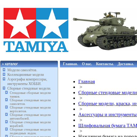
Главная.
О нас.
Контакты.
Доставка.
Модели самолётов.
Коллекционные модели
Аэрографы компрессоры,
Главная
инструменты ХОББИ.
>
Сборные стендовые модели.
Сборные стендовые модели
Стендовые сборные модели
танков.
>
Сборные стендовые модели
Сборные модели, краска, 
самолетов.
Сборные стендовые модели
>
вертолетов.
Аксессуары и инструмент
Сборные стендовые модели
автомобилей.
>
Сборные стендовые модели
Шлифовальная бумага TA
кораблей.
Сборные стендовые модели
>
подводных лодок.
Наждачная бумага на порол
Сборные стендовые модели