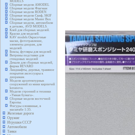
MODELS
Сборные модели AMODEL
Сборные модели Флагман
Сборные модели RODEN
Сборные модели Скиф, SKIF
Сборные модели Master Box
Сборные модели, автомобили
в деталях, AVD MODELS.
Клей для сборных моделей.
Краски для моделей.
KAV models Окрасочные
маски, фототравление,
элементы диорам, для
моделей.
Боксы, футляры для моделей
Витрины подставки для
стендовых моделей
Декали для сборных моделей,
фирма REVARO
Ландшафты, деревья, травяное
покрытия аксессуары к
диорамам.
Модели архитектурных
сооружений из мини кирпичей
keranova.
Модели строений и техники
«Умная бумага».
Сборные модели восточной
Европы.
Фигуры оловянные, в
масштабе 1:35.
Железные дороги
Оружие
Игрушки СССР
Автомобили
Танки