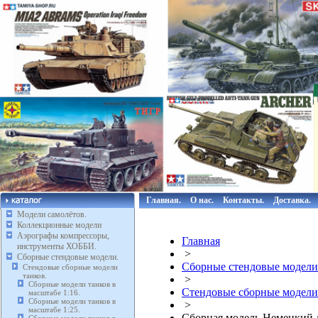
Главная.
О нас.
Контакты.
Доставка.
Модели самолётов.
Коллекционные модели
Аэрографы компрессоры,
Главная
инструменты ХОББИ.
>
Сборные стендовые модели.
Сборные стендовые модели
Стендовые сборные модели
танков.
>
Сборные модели танков в
Стендовые сборные модели
масштабе 1:16.
Сборные модели танков в
>
масштабе 1:25.
Сборная модель Немецкий ле