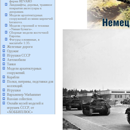
фирма REVARO
Ландшафты, деревья, травяное
покрытия аксессуары к
диорамам.
Модели архитектурных
сооружений из мини кирпичей
keranova.
Модели строений и техники
«Умная бумага».
Сборные модели восточной
Европы.
Фигуры оловянные, в
масштабе 1:35.
Железные дороги
Оружие
Игрушки СССР
Автомобили
Танки
Модели архитектурных
сооружений.
Корабли
Полки, витрины, подставки для
коллекций.
Игрушки
Вархаммер Warhammer
Russian collection.
Онлайн музей моделей и
игрушек СССР, от
«ХОББИПЛЮС»