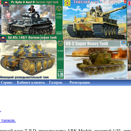
Сервис.
Кабинет клиента.
Галерея.
Регистрация.
.
 танков.
гкий танк Т II D, производства ARK Models, масштаб 1/35, арт