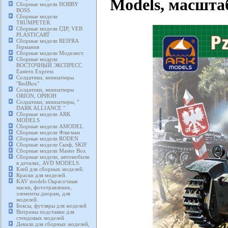
Models, масштаб
Сборные модели HOBBY
BOSS.
Сборные модели
TRUMPETER.
Сборные модели ГДР, VEB
PLASTICART
Сборные модели REIFRA
Германия
Сборные модели Моделист.
Сборные модели
ВОСТОЧНЫЙ ЭКСПРЕСС
Eastern Express
Солдатики, миниатюры
"RedBox"
Солдатики, миниатюры
ORION, ОРИОН
Солдатики, миниатюры, "
DARK ALLIANCE "
Сборные модели ARK
MODELS
Сборные модели AMODEL
Сборные модели Флагман
Сборные модели RODEN
Сборные модели Скиф, SKIF
Сборные модели Master Box
Сборные модели, автомобили
в деталях, AVD MODELS.
Клей для сборных моделей.
Краски для моделей.
KAV models Окрасочные
маски, фототравление,
элементы диорам, для
моделей.
Боксы, футляры для моделей
Витрины подставки для
стендовых моделей
Декали для сборных моделей,