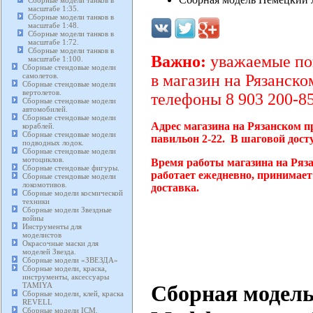
Сборные модели танков в
масштабе 1:35.
Сборные модели танков в
масштабе 1:48.
Сборные модели танков в
масштабе 1:72.
Сборные модели танков в
Важно:
уважаемые пок
масштабе 1:100.
Сборные стендовые модели
самолетов.
в магазин на Рязанско
Сборные стендовые модели
вертолетов.
телефоны 8 903 200-85
Сборные стендовые модели
автомобилей.
Сборные стендовые модели
Адрес магазина на Рязанском п
кораблей.
Сборные стендовые модели
павильон 2-22. В шаговой дост
подводных лодок.
Сборные стендовые модели
мотоциклов.
Время работы магазина на Ряз
Сборные стендовые фигуры.
работает ежедневно, принимает
Сборные стендовые модели
локомотивов.
доставка.
Сборные модели космической
техники
Сборные модели Звездные
войны
Инструменты для
моделистов
Окрасочные маски для
моделей Звезда.
Сборные модели «ЗВЕЗДА»
Сборные модели, краска,
инструменты, аксессуары
Сборная модель
TAMIYA
Сборные модели, клей, краска
REVELL
Сборные модели ICM.