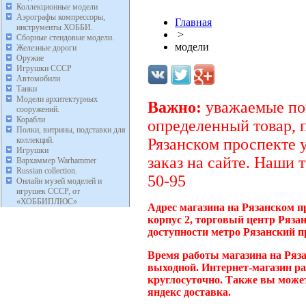
Коллекционные модели
Аэрографы компрессоры,
Главная
инструменты ХОББИ.
>
Сборные стендовые модели.
модели
Железные дороги
Оружие
Игрушки СССР
Автомобили
Танки
Модели архитектурных
Важно:
уважаемые пок
сооружений.
Корабли
определенный товар, 
Полки, витрины, подставки для
коллекций.
Рязанском проспекте 
Игрушки
заказ на сайте. Наши 
Вархаммер Warhammer
Russian collection.
50-95
Онлайн музей моделей и
игрушек СССР, от
«ХОББИПЛЮС»
Адрес магазина на Рязанском п
корпус 2, торговый центр Ряза
доступности метро Рязанский п
Время работы магазина на Ряза
выходной. Интернет-магазин ра
круглосуточно. Также вы может
яндекс доставка.