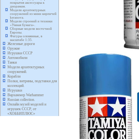
покрытия аксессуары к
диорамам.
Модели архитектурных
сооружений из мини кирпичей
keranova.
Модели строений и техники
«Умная бумага».
Сборные модели восточной
Европы.
Фигуры оловянные, в
масштабе 1:35.
Железные дороги
Оружие
Игрушки СССР
Автомобили
Танки
Модели архитектурных
сооружений.
Корабли
Полки, витрины, подставки для
коллекций.
Игрушки
Вархаммер Warhammer
Russian collection.
Онлайн музей моделей и
игрушек СССР, от
«ХОББИПЛЮС»