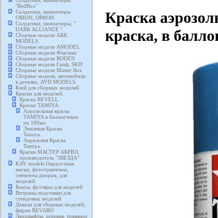
Солдатики, миниатюры
"RedBox"
Краска аэрозоль
Солдатики, миниатюры
ORION, ОРИОН
Солдатики, миниатюры, "
DARK ALLIANCE "
краска, в балло
Сборные модели ARK
MODELS
Сборные модели AMODEL
Сборные модели Флагман
Сборные модели RODEN
Сборные модели Скиф, SKIF
Сборные модели Master Box
Сборные модели, автомобили
в деталях, AVD MODELS.
Клей для сборных моделей.
Краски для моделей.
Краски REVELL.
Краски TAMIYA.
Аэрозольная краска
TAMIYA в баллончиках
по 100мл
Эмалевая Краска
Tamiya.
Акриловая Краска
Tamiya.
Краски МАСТЕР АКРИЛ,
производитель "ЗВЕЗДА"
KAV models Окрасочные
маски, фототравление,
элементы диорам, для
моделей.
Боксы, футляры для моделей
Витрины подставки для
стендовых моделей
Декали для сборных моделей,
фирма REVARO
Ландшафты, деревья, травяное