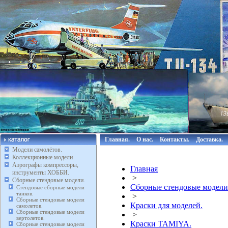
Главная.
О нас.
Контакты.
Доставка.
Модели самолётов.
Коллекционные модели
Аэрографы компрессоры,
Главная
инструменты ХОББИ.
>
Сборные стендовые модели.
Сборные стендовые модели
Стендовые сборные модели
танков.
>
Сборные стендовые модели
Краски для моделей.
самолетов.
Сборные стендовые модели
>
вертолетов.
Краски TAMIYA.
Сборные стендовые модели