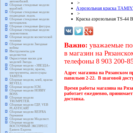
автомобилей.
>
Сборные стендовые модели
Аэрозольная краска TAMIY
кораблей.
Сборные стендовые модели
>
подводных лодок.
Краска аэрозольная TS-44 Br
Сборные стендовые модели
мотоциклов.
Сборные стендовые фигуры.
Сборные стендовые модели
локомотивов.
Сборные модели космической
техники
Важно:
уважаемые пок
Сборные модели Звездные
войны
Инструменты для
в магазин на Рязанско
моделистов
Окрасочные маски для
телефоны 8 903 200-85
моделей Звезда.
Сборные модели «ЗВЕЗДА»
Сборные модели, краска,
Адрес магазина на Рязанском п
инструменты, аксессуары
TAMIYA
павильон 2-22. В шаговой дост
Сборные модели, клей, краска
REVELL
Сборные модели ICM.
Время работы магазина на Ряз
Сборные модели HOBBY
работает ежедневно, принимает
BOSS.
Сборные модели
доставка.
TRUMPETER.
Сборные модели ГДР, VEB
PLASTICART
Сборные модели REIFRA
Германия
Сборные модели Моделист.
Сборные модели
ВОСТОЧНЫЙ ЭКСПРЕСС
Eastern Express