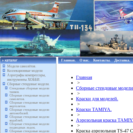
Главная.
О нас.
Контакты.
Доставка.
Модели самолётов.
Коллекционные модели
Аэрографы компрессоры,
Главная
инструменты ХОББИ.
>
Сборные стендовые модели.
Сборные стендовые модели
Стендовые сборные модели
танков.
>
Сборные стендовые модели
Краски для моделей.
самолетов.
Сборные стендовые модели
>
вертолетов.
Краски TAMIYA.
Сборные стендовые модели
автомобилей.
>
Сборные стендовые модели
Аэрозольная краска TAMIY
кораблей.
Сборные стендовые модели
>
подводных лодок.
Краска аэрозольная TS-47 
Сборные стендовые модели