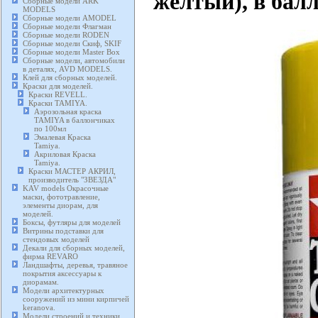
желтый), в балл
Сборные модели ARK
MODELS
Сборные модели AMODEL
Сборные модели Флагман
Сборные модели RODEN
Сборные модели Скиф, SKIF
Сборные модели Master Box
Сборные модели, автомобили
в деталях, AVD MODELS.
Клей для сборных моделей.
Краски для моделей.
Краски REVELL.
Краски TAMIYA.
Аэрозольная краска
TAMIYA в баллончиках
по 100мл
Эмалевая Краска
Tamiya.
Акриловая Краска
Tamiya.
Краски МАСТЕР АКРИЛ,
производитель "ЗВЕЗДА"
KAV models Окрасочные
маски, фототравление,
элементы диорам, для
моделей.
Боксы, футляры для моделей
Витрины подставки для
стендовых моделей
Декали для сборных моделей,
фирма REVARO
Ландшафты, деревья, травяное
покрытия аксессуары к
диорамам.
Модели архитектурных
сооружений из мини кирпичей
keranova.
Модели строений и техники