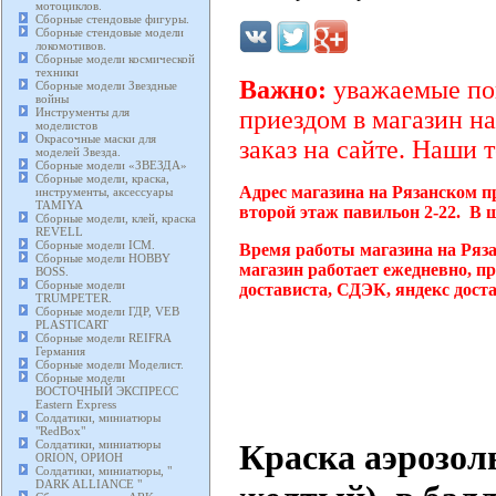
мотоциклов.
Сборные стендовые фигуры.
Сборные стендовые модели
локомотивов.
Сборные модели космической
техники
Важно:
уважаемые пок
Сборные модели Звездные
войны
Инструменты для
приездом в магазин на
моделистов
Окрасочные маски для
заказ на сайте. Наши 
моделей Звезда.
Сборные модели «ЗВЕЗДА»
Сборные модели, краска,
Адрес магазина на Рязанском п
инструменты, аксессуары
TAMIYA
второй этаж павильон 2-22. В 
Сборные модели, клей, краска
REVELL
Сборные модели ICM.
Время работы магазина на Ряз
Сборные модели HOBBY
магазин работает ежедневно, п
BOSS.
Сборные модели
достависта, СДЭК, яндекс дост
TRUMPETER.
Сборные модели ГДР, VEB
PLASTICART
Сборные модели REIFRA
Германия
Сборные модели Моделист.
Сборные модели
ВОСТОЧНЫЙ ЭКСПРЕСС
Eastern Express
Солдатики, миниатюры
"RedBox"
Краска аэрозол
Солдатики, миниатюры
ORION, ОРИОН
Солдатики, миниатюры, "
DARK ALLIANCE "