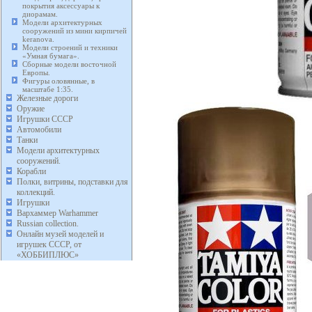
покрытия аксессуары к
диорамам.
Модели архитектурных
сооружений из мини кирпичей
keranova.
Модели строений и техники
«Умная бумага».
Сборные модели восточной
Европы.
Фигуры оловянные, в
масштабе 1:35.
Железные дороги
Оружие
Игрушки СССР
Автомобили
Танки
Модели архитектурных
сооружений.
Корабли
Полки, витрины, подставки для
коллекций.
Игрушки
Вархаммер Warhammer
Russian collection.
Онлайн музей моделей и
игрушек СССР, от
«ХОББИПЛЮС»