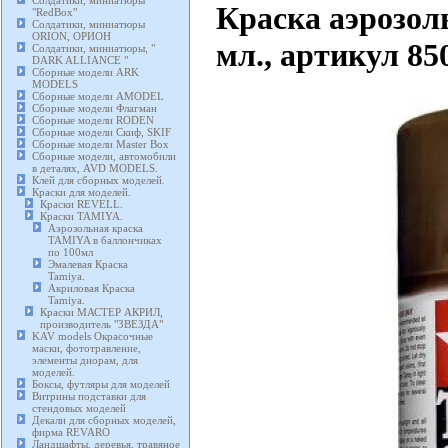
Солдатики, миниатюры
Краска аэрозол
"RedBox"
Солдатики, миниатюры
ORION, ОРИОН
мл., артикул 85
Солдатики, миниатюры, "
DARK ALLIANCE "
Сборные модели ARK
MODELS
Сборные модели AMODEL
Сборные модели Флагман
Сборные модели RODEN
Сборные модели Скиф, SKIF
Сборные модели Master Box
Сборные модели, автомобили
в деталях, AVD MODELS.
Клей для сборных моделей.
Краски для моделей.
Краски REVELL.
Краски TAMIYA.
Аэрозольная краска
TAMIYA в баллончиках
по 100мл
Эмалевая Краска
Tamiya.
Акриловая Краска
Tamiya.
Краски МАСТЕР АКРИЛ,
производитель "ЗВЕЗДА"
KAV models Окрасочные
маски, фототравление,
элементы диорам, для
моделей.
Боксы, футляры для моделей
Витрины подставки для
стендовых моделей
Декали для сборных моделей,
фирма REVARO
Ландшафты, деревья, травяное