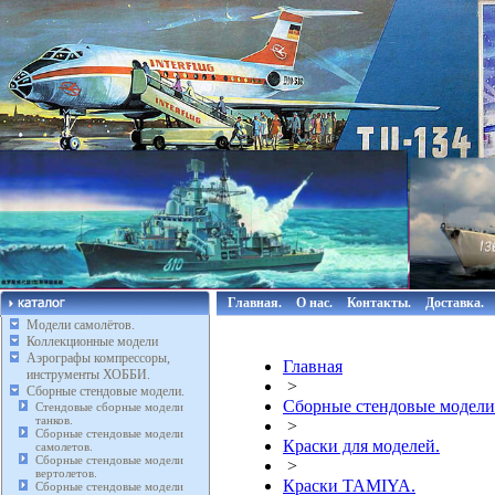
Главная.
О нас.
Контакты.
Доставка.
Модели самолётов.
Коллекционные модели
Аэрографы компрессоры,
Главная
инструменты ХОББИ.
>
Сборные стендовые модели.
Сборные стендовые модели
Стендовые сборные модели
танков.
>
Сборные стендовые модели
Краски для моделей.
самолетов.
Сборные стендовые модели
>
вертолетов.
Краски TAMIYA.
Сборные стендовые модели