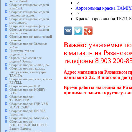
автомобилей.
>
Сборные стендовые модели
Аэрозольная краска TAMIY
кораблей.
Сборные стендовые модели
>
подводных лодок.
Краска аэрозольная TS-71 S
Сборные стендовые модели
мотоциклов.
Сборные стендовые фигуры.
Сборные стендовые модели
локомотивов.
Сборные модели космической
техники
Важно:
уважаемые пок
Сборные модели Звездные
войны
Инструменты для
в магазин на Рязанско
моделистов
Окрасочные маски для
телефоны 8 903 200-85
моделей Звезда.
Сборные модели «ЗВЕЗДА»
Сборные модели, краска,
Адрес магазина на Рязанском п
инструменты, аксессуары
TAMIYA
павильон 2-22. В шаговой дост
Сборные модели, клей, краска
REVELL
Сборные модели ICM.
Время работы магазина на Ряза
Сборные модели HOBBY
принимает заказы круглосуточн
BOSS.
Сборные модели
TRUMPETER.
Сборные модели ГДР, VEB
PLASTICART
Сборные модели REIFRA
Германия
Сборные модели Моделист.
Сборные модели
ВОСТОЧНЫЙ ЭКСПРЕСС
Eastern Express