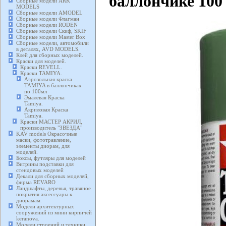
баллончике 100 
Сборные модели ARK
MODELS
Сборные модели AMODEL
Сборные модели Флагман
Сборные модели RODEN
Сборные модели Скиф, SKIF
Сборные модели Master Box
Сборные модели, автомобили
в деталях, AVD MODELS.
Клей для сборных моделей.
Краски для моделей.
Краски REVELL.
Краски TAMIYA.
Аэрозольная краска
TAMIYA в баллончиках
по 100мл
Эмалевая Краска
Tamiya.
Акриловая Краска
Tamiya.
Краски МАСТЕР АКРИЛ,
производитель "ЗВЕЗДА"
KAV models Окрасочные
маски, фототравление,
элементы диорам, для
моделей.
Боксы, футляры для моделей
Витрины подставки для
стендовых моделей
Декали для сборных моделей,
фирма REVARO
Ландшафты, деревья, травяное
покрытия аксессуары к
диорамам.
Модели архитектурных
сооружений из мини кирпичей
keranova.
Модели строений и техники