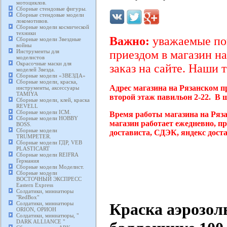
мотоциклов.
Сборные стендовые фигуры.
Сборные стендовые модели
локомотивов.
Сборные модели космической
техники
Важно:
уважаемые пок
Сборные модели Звездные
войны
Инструменты для
приездом в магазин на
моделистов
Окрасочные маски для
заказ на сайте. Наши 
моделей Звезда.
Сборные модели «ЗВЕЗДА»
Сборные модели, краска,
Адрес магазина на Рязанском п
инструменты, аксессуары
TAMIYA
второй этаж павильон 2-22. В 
Сборные модели, клей, краска
REVELL
Сборные модели ICM.
Время работы магазина на Ряз
Сборные модели HOBBY
магазин работает ежедневно, п
BOSS.
Сборные модели
достависта, СДЭК, яндекс дост
TRUMPETER.
Сборные модели ГДР, VEB
PLASTICART
Сборные модели REIFRA
Германия
Сборные модели Моделист.
Сборные модели
ВОСТОЧНЫЙ ЭКСПРЕСС
Eastern Express
Солдатики, миниатюры
"RedBox"
Краска аэрозоль
Солдатики, миниатюры
ORION, ОРИОН
Солдатики, миниатюры, "
DARK ALLIANCE "