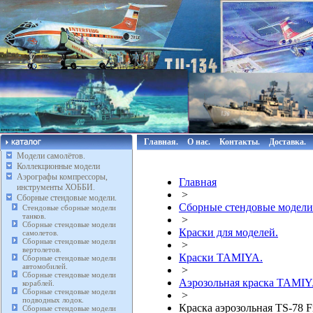
Главная.
О нас.
Контакты.
Доставка.
Модели самолётов.
Коллекционные модели
Аэрографы компрессоры,
Главная
инструменты ХОББИ.
>
Сборные стендовые модели.
Сборные стендовые модели
Стендовые сборные модели
танков.
>
Сборные стендовые модели
Краски для моделей.
самолетов.
Сборные стендовые модели
>
вертолетов.
Краски TAMIYA.
Сборные стендовые модели
автомобилей.
>
Сборные стендовые модели
Аэрозольная краска TAMIY
кораблей.
Сборные стендовые модели
>
подводных лодок.
Краска аэрозольная TS-78 F
Сборные стендовые модели