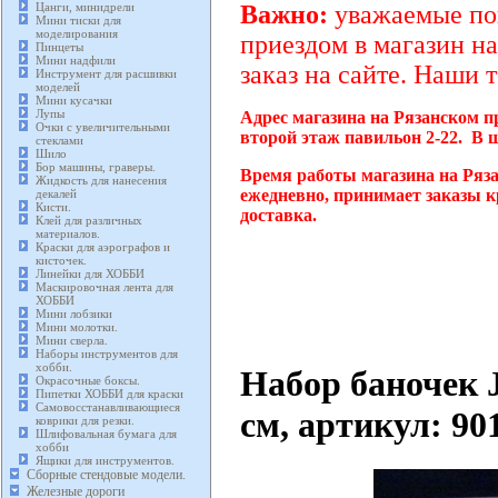
Цанги, минидрели
Важно:
уважаемые пок
Мини тиски для
моделирования
приездом в магазин на
Пинцеты
Мини надфили
заказ на сайте. Наши 
Инструмент для расшивки
моделей
Мини кусачки
Лупы
Адрес магазина на Рязанском п
Очки с увеличительными
второй этаж павильон 2-22. В 
стеклами
Шило
Бор машины, граверы.
Время работы магазина на Ряза
Жидкость для нанесения
ежедневно, принимает заказы к
декалей
Кисти.
доставка.
Клей для различных
материалов.
Краски для аэрографов и
кисточек.
Линейки для ХОББИ
Маскировочная лента для
ХОББИ
Мини лобзики
Мини молотки.
Мини сверла.
Наборы инструментов для
хобби.
Набор баночек J
Окрасочные боксы.
Пипетки ХОББИ для краски
Самовосстанавливающиеся
см, артикул: 90
коврики для резки.
Шлифовальная бумага для
хобби
Ящики для инструментов.
Сборные стендовые модели.
Железные дороги