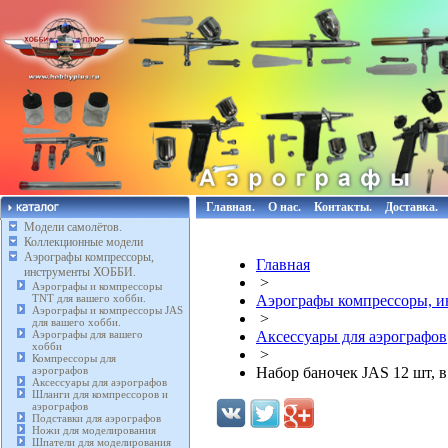
Главная.
О нас.
Контакты.
Доставка.
Модели самолётов.
Коллекционные модели
Аэрографы компрессоры,
Главная
инструменты ХОББИ.
>
Аэрографы и компрессоры
TNT для вашего хобби.
Аэрографы компрессоры, 
Аэрографы и компрессоры JAS
>
для вашего хобби.
Аэрографы для вашего
Аксессуары для аэрографов
хобби
>
Компрессоры для
аэрографов
Набор баночек JAS 12 шт, в 
Аксессуары для аэрографов
Шланги для компрессоров и
аэрографов
Подставки для аэрографов
Ножи для моделирования
Шпатели для моделирования