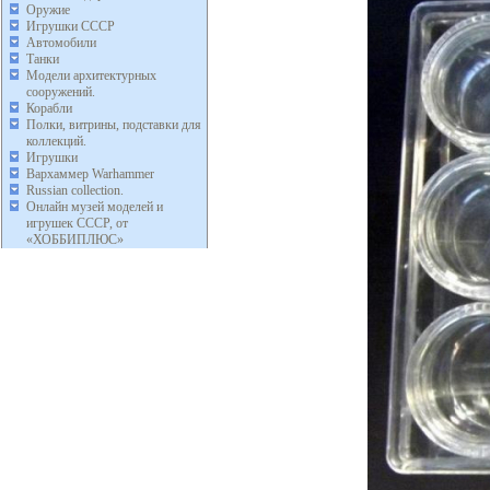
Оружие
Игрушки СССР
Автомобили
Танки
Модели архитектурных
сооружений.
Корабли
Полки, витрины, подставки для
коллекций.
Игрушки
Вархаммер Warhammer
Russian collection.
Онлайн музей моделей и
игрушек СССР, от
«ХОББИПЛЮС»