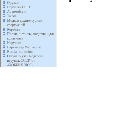
Оружие
Игрушки СССР
Автомобили
Танки
Модели архитектурных
сооружений.
Корабли
Полки, витрины, подставки для
коллекций.
Игрушки
Вархаммер Warhammer
Russian collection.
Онлайн музей моделей и
игрушек СССР, от
«ХОББИПЛЮС»