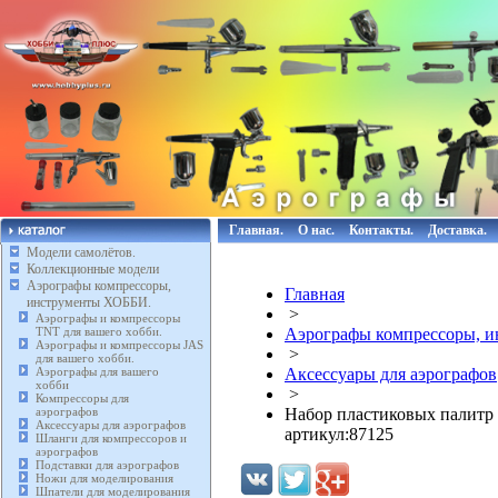
Главная.
О нас.
Контакты.
Доставка.
Модели самолётов.
Коллекционные модели
Аэрографы компрессоры,
Главная
инструменты ХОББИ.
>
Аэрографы и компрессоры
TNT для вашего хобби.
Аэрографы компрессоры, 
Аэрографы и компрессоры JAS
>
для вашего хобби.
Аэрографы для вашего
Аксессуары для аэрографов
хобби
>
Компрессоры для
аэрографов
Набор пластиковых палитр 
Аксессуары для аэрографов
артикул:87125
Шланги для компрессоров и
аэрографов
Подставки для аэрографов
Ножи для моделирования
Шпатели для моделирования