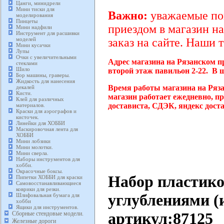
Цанги, минидрели
Мини тиски для
Важно:
уважаемые пок
моделирования
Пинцеты
приездом в магазин на
Мини надфили
Инструмент для расшивки
моделей
заказ на сайте. Наши 
Мини кусачки
Лупы
Очки с увеличительными
Адрес магазина на Рязанском п
стеклами
Шило
второй этаж павильон 2-22. В 
Бор машины, граверы.
Жидкость для нанесения
Время работы магазина на Ряз
декалей
Кисти.
магазин работает ежедневно, п
Клей для различных
достависта, СДЭК, яндекс дост
материалов.
Краски для аэрографов и
кисточек.
Линейки для ХОББИ
Маскировочная лента для
ХОББИ
Мини лобзики
Мини молотки.
Мини сверла.
Наборы инструментов для
хобби.
Окрасочные боксы.
Набор пластико
Пипетки ХОББИ для краски
Самовосстанавливающиеся
коврики для резки.
углублениями (
Шлифовальная бумага для
хобби
Ящики для инструментов.
артикул:87125
Сборные стендовые модели.
Железные дороги