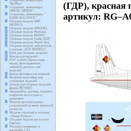
Солдатики, миниатюры
(ГДР), красная
"RedBox"
Солдатики, миниатюры
ORION, ОРИОН
артикул: RG–A
Солдатики, миниатюры, "
DARK ALLIANCE "
Сборные модели ARK
MODELS
Сборные модели AMODEL
Сборные модели Флагман
Сборные модели RODEN
Сборные модели Скиф, SKIF
Сборные модели Master Box
Сборные модели, автомобили
в деталях, AVD MODELS.
Клей для сборных моделей.
Краски для моделей.
KAV models Окрасочные
маски, фототравление,
элементы диорам, для
моделей.
Боксы, футляры для моделей
Витрины подставки для
стендовых моделей
Декали для сборных моделей,
фирма REVARO
Ландшафты, деревья, травяное
покрытия аксессуары к
диорамам.
Модели архитектурных
сооружений из мини кирпичей
keranova.
Модели строений и техники
«Умная бумага».
Сборные модели восточной
Европы.
Фигуры оловянные, в
масштабе 1:35.