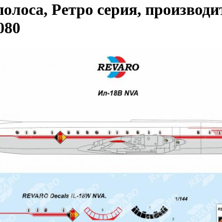
 полоса, Ретро серия, произво
080