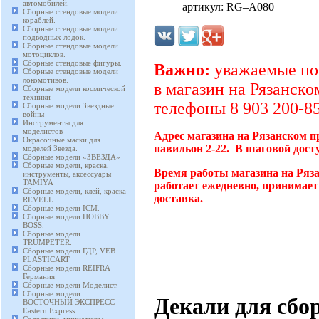
автомобилей.
артикул: RG–A080
Сборные стендовые модели
кораблей.
Сборные стендовые модели
подводных лодок.
Сборные стендовые модели
мотоциклов.
Сборные стендовые фигуры.
Важно:
уважаемые пок
Сборные стендовые модели
локомотивов.
в магазин на Рязанско
Сборные модели космической
техники
телефоны 8 903 200-85
Сборные модели Звездные
войны
Инструменты для
моделистов
Адрес магазина на Рязанском п
Окрасочные маски для
павильон 2-22. В шаговой дост
моделей Звезда.
Сборные модели «ЗВЕЗДА»
Сборные модели, краска,
Время работы магазина на Ряз
инструменты, аксессуары
TAMIYA
работает ежедневно, принимает
Сборные модели, клей, краска
доставка.
REVELL
Сборные модели ICM.
Сборные модели HOBBY
BOSS.
Сборные модели
TRUMPETER.
Сборные модели ГДР, VEB
PLASTICART
Сборные модели REIFRA
Германия
Сборные модели Моделист.
Сборные модели
Декали для сбо
ВОСТОЧНЫЙ ЭКСПРЕСС
Eastern Express