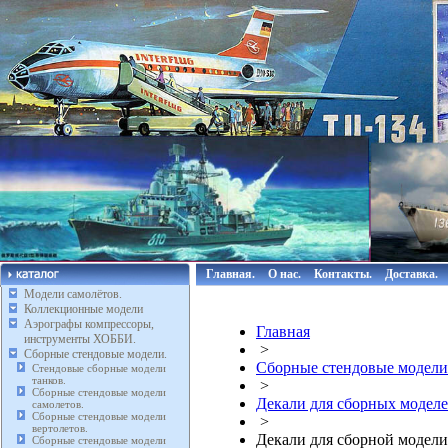
Главная.
О нас.
Контакты.
Доставка.
Модели самолётов.
Коллекционные модели
Аэрографы компрессоры,
Главная
инструменты ХОББИ.
>
Сборные стендовые модели.
Сборные стендовые модели
Стендовые сборные модели
танков.
>
Сборные стендовые модели
Декали для сборных моде
самолетов.
Сборные стендовые модели
>
вертолетов.
Декали для сборной модели
Сборные стендовые модели