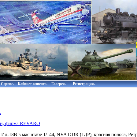
Сервис.
Кабинет клиента.
Галерея.
Регистрация.
.
лей, фирма REVARO
 Ил-18В в масштабе 1/144, NVA DDR (ГДР), красная полоса, Ре