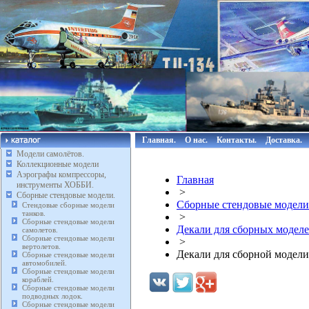
Главная.
О нас.
Контакты.
Доставка.
Модели самолётов.
Коллекционные модели
Аэрографы компрессоры,
Главная
инструменты ХОББИ.
>
Сборные стендовые модели.
Сборные стендовые модели
Стендовые сборные модели
танков.
>
Сборные стендовые модели
Декали для сборных моде
самолетов.
Сборные стендовые модели
>
вертолетов.
Декали для сборной модел
Сборные стендовые модели
автомобилей.
Сборные стендовые модели
кораблей.
Сборные стендовые модели
подводных лодок.
Сборные стендовые модели