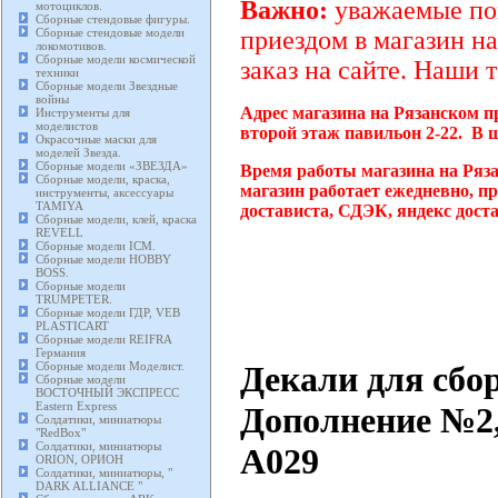
Важно:
уважаемые пок
мотоциклов.
Сборные стендовые фигуры.
Сборные стендовые модели
приездом в магазин на
локомотивов.
Сборные модели космической
заказ на сайте. Наши 
техники
Сборные модели Звездные
войны
Адрес магазина на Рязанском п
Инструменты для
моделистов
второй этаж павильон 2-22. В 
Окрасочные маски для
моделей Звезда.
Сборные модели «ЗВЕЗДА»
Время работы магазина на Ряз
Сборные модели, краска,
магазин работает ежедневно, п
инструменты, аксессуары
TAMIYA
достависта, СДЭК, яндекс дост
Сборные модели, клей, краска
REVELL
Сборные модели ICM.
Сборные модели HOBBY
BOSS.
Сборные модели
TRUMPETER.
Сборные модели ГДР, VEB
PLASTICART
Сборные модели REIFRA
Германия
Декали для сбор
Сборные модели Моделист.
Сборные модели
ВОСТОЧНЫЙ ЭКСПРЕСС
Eastern Express
Дополнение №2
Солдатики, миниатюры
"RedBox"
Солдатики, миниатюры
A029
ORION, ОРИОН
Солдатики, миниатюры, "
DARK ALLIANCE "