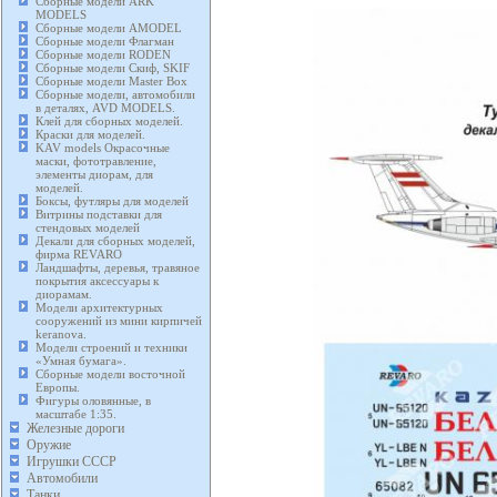
Сборные модели ARK
MODELS
Сборные модели AMODEL
Сборные модели Флагман
Сборные модели RODEN
Сборные модели Скиф, SKIF
Сборные модели Master Box
Сборные модели, автомобили
в деталях, AVD MODELS.
Клей для сборных моделей.
Краски для моделей.
KAV models Окрасочные
маски, фототравление,
элементы диорам, для
моделей.
Боксы, футляры для моделей
Витрины подставки для
стендовых моделей
Декали для сборных моделей,
фирма REVARO
Ландшафты, деревья, травяное
покрытия аксессуары к
диорамам.
Модели архитектурных
сооружений из мини кирпичей
keranova.
Модели строений и техники
«Умная бумага».
Сборные модели восточной
Европы.
Фигуры оловянные, в
масштабе 1:35.
Железные дороги
Оружие
Игрушки СССР
Автомобили
Танки