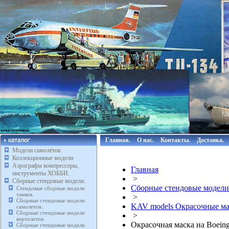
Главная.
О нас.
Контакты.
Доставка.
Модели самолётов.
Коллекционные модели
Аэрографы компрессоры,
Главная
инструменты ХОББИ.
>
Сборные стендовые модели.
Сборные стендовые модели
Стендовые сборные модели
танков.
>
Сборные стендовые модели
KAV models Окрасочные мас
самолетов.
Сборные стендовые модели
>
вертолетов.
Окрасочная маска на Boeing
Сборные стендовые модели