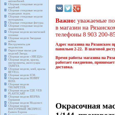
автомобилей.
Сборные стендовые модели
кораблей.
Сборные стендовые модели
подводных лодок.
Сборные стендовые модели
Важно:
уважаемые пок
мотоциклов.
Сборные стендовые фигуры.
Сборные стендовые модели
в магазин на Рязанско
локомотивов.
Сборные модели космической
телефоны 8 903 200-85
техники
Сборные модели Звездные
войны
Адрес магазина на Рязанском п
Инструменты для
моделистов
павильон 2-22. В шаговой дост
Окрасочные маски для
моделей Звезда.
Сборные модели «ЗВЕЗДА»
Время работы магазина на Ряз
Сборные модели, краска,
работает ежедневно, принимает
инструменты, аксессуары
TAMIYA
доставка.
Сборные модели, клей, краска
REVELL
Сборные модели ICM.
Сборные модели HOBBY
BOSS.
Сборные модели
TRUMPETER.
Сборные модели ГДР, VEB
PLASTICART
Сборные модели REIFRA
Германия
Окрасочная маск
Сборные модели Моделист.
Сборные модели
ВОСТОЧНЫЙ ЭКСПРЕСС
Eastern Express