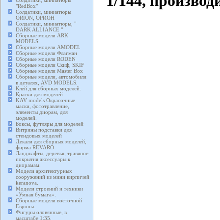
1/144, производ
Солдатики, миниатюры
"RedBox"
Солдатики, миниатюры
ORION, ОРИОН
Солдатики, миниатюры, "
DARK ALLIANCE "
Сборные модели ARK
MODELS
Сборные модели AMODEL
Сборные модели Флагман
Сборные модели RODEN
Сборные модели Скиф, SKIF
Сборные модели Master Box
Сборные модели, автомобили
в деталях, AVD MODELS.
Клей для сборных моделей.
Краски для моделей.
KAV models Окрасочные
маски, фототравление,
элементы диорам, для
моделей.
Боксы, футляры для моделей
Витрины подставки для
стендовых моделей
Декали для сборных моделей,
фирма REVARO
Ландшафты, деревья, травяное
покрытия аксессуары к
диорамам.
Модели архитектурных
сооружений из мини кирпичей
keranova.
Модели строений и техники
«Умная бумага».
Сборные модели восточной
Европы.
Фигуры оловянные, в
масштабе 1:35.