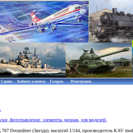
Сервис.
Кабинет клиента.
Галерея.
Регистрация.
.
ки, фототравление, элементы диорам, для моделей.
 787 Dreamliner (Звезда), масштаб 1/144, производитель KAV mod