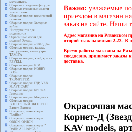
мотоциклов.
Сборные стендовые фигуры.
Важно:
уважаемые пок
Сборные стендовые модели
локомотивов.
приездом в магазин на
Сборные модели космической
техники
заказ на сайте. Наши 
Сборные модели Звездные
войны
Инструменты для
моделистов
Адрес магазина на Рязанском п
Окрасочные маски для
второй этаж павильон 2-22. В 
моделей Звезда.
Сборные модели «ЗВЕЗДА»
Сборные модели, краска,
Время работы магазина на Ряза
инструменты, аксессуары
TAMIYA
ежедневно, принимает заказы к
Сборные модели, клей, краска
доставка.
REVELL
Сборные модели ICM.
Сборные модели HOBBY
BOSS.
Сборные модели
TRUMPETER.
Сборные модели ГДР, VEB
PLASTICART
Сборные модели REIFRA
Германия
Сборные модели Моделист.
Сборные модели
Окрасочная мас
ВОСТОЧНЫЙ ЭКСПРЕСС
Eastern Express
Солдатики, миниатюры
Корнет-Д (Звезд
"RedBox"
Солдатики, миниатюры
ORION, ОРИОН
KAV models, ар
Солдатики, миниатюры, "
DARK ALLIANCE "