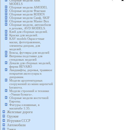
Сборные модели ARK
MODELS
Сборные модели AMODEL
Сборные модели Флагман
Сборные модели RODEN
Сборные модели Скиф, SKIF
Сборные модели Master Box
Сборные модели, автомобили
в деталях, AVD MODELS.
Клей для сборных моделей.
Краски для моделей.
KAV models Окрасочные
маски, фототравление,
элементы диорам, для
моделей.
Боксы, футляры для моделей
Витрины подставки для
стендовых моделей
Декали для сборных моделей,
фирма REVARO
Ландшафты, деревья, травяное
покрытия аксессуары к
диорамам.
Модели архитектурных
сооружений из мини кирпичей
keranova.
Модели строений и техники
«Умная бумага».
Сборные модели восточной
Европы.
Фигуры оловянные, в
масштабе 1:35.
Железные дороги
Оружие
Игрушки СССР
Автомобили
Танки