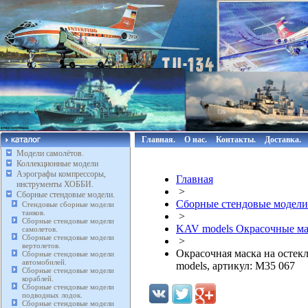
Главная.
О нас.
Контакты.
Доставка.
Модели самолётов.
Коллекционные модели
Аэрографы компрессоры,
Главная
инструменты ХОББИ.
>
Сборные стендовые модели.
Сборные стендовые модели
Стендовые сборные модели
танков.
>
Сборные стендовые модели
KAV models Окрасочные мас
самолетов.
Сборные стендовые модели
>
вертолетов.
Окрасочная маска на остек
Сборные стендовые модели
автомобилей.
models, артикул: M35 067
Сборные стендовые модели
кораблей.
Сборные стендовые модели
подводных лодок.
Сборные стендовые модели