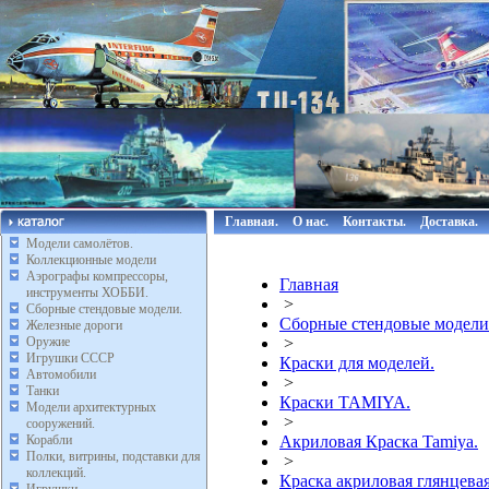
Главная.
О нас.
Контакты.
Доставка.
Модели самолётов.
Коллекционные модели
Аэрографы компрессоры,
Главная
инструменты ХОББИ.
>
Сборные стендовые модели.
Сборные стендовые модели
Железные дороги
Оружие
>
Игрушки СССР
Краски для моделей.
Автомобили
>
Танки
Краски TAMIYA.
Модели архитектурных
>
сооружений.
Корабли
Акриловая Краска Tamiya.
Полки, витрины, подставки для
>
коллекций.
Краска акриловая глянцевая