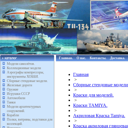
Главная.
О нас.
Контакты.
Доставка.
Модели самолётов.
Коллекционные модели
Аэрографы компрессоры,
Главная
инструменты ХОББИ.
>
Сборные стендовые модели.
Сборные стендовые модели
Железные дороги
Оружие
>
Игрушки СССР
Краски для моделей.
Автомобили
>
Танки
Краски TAMIYA.
Модели архитектурных
>
сооружений.
Корабли
Акриловая Краска Tamiya.
Полки, витрины, подставки для
>
коллекций.
Краска акриловая глянцевая