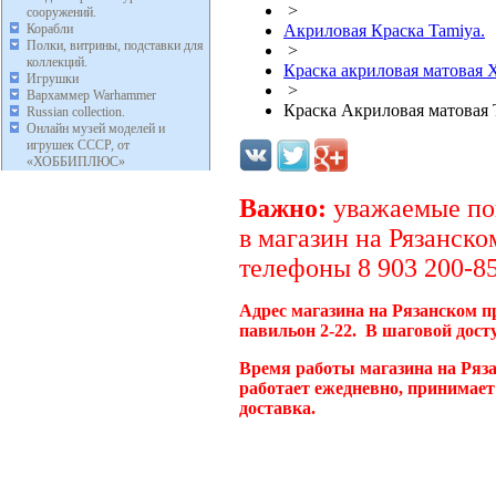
>
сооружений.
Корабли
Акриловая Краска Tamiya.
Полки, витрины, подставки для
>
коллекций.
Краска акриловая матовая 
Игрушки
>
Вархаммер Warhammer
Краска Акриловая матовая T
Russian collection.
Онлайн музей моделей и
игрушек СССР, от
«ХОББИПЛЮС»
Важно:
уважаемые пок
в магазин на Рязанско
телефоны 8 903 200-85
Адрес магазина на Рязанском п
павильон 2-22. В шаговой дост
Время работы магазина на Ряз
работает ежедневно, принимает
доставка.