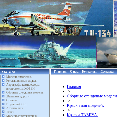
Главная.
О нас.
Контакты.
Доставка.
Модели самолётов.
Коллекционные модели
Аэрографы компрессоры,
Главная
инструменты ХОББИ.
>
Сборные стендовые модели.
Сборные стендовые модели
Железные дороги
Оружие
>
Игрушки СССР
Краски для моделей.
Автомобили
>
Танки
Краски TAMIYA.
Модели архитектурных