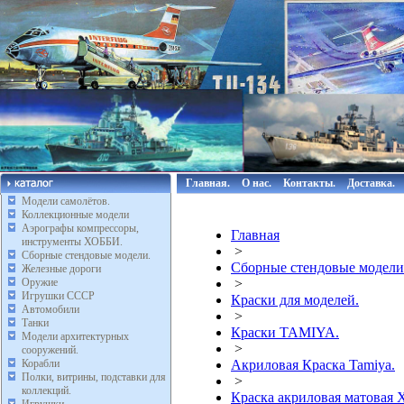
Главная.
О нас.
Контакты.
Доставка.
Модели самолётов.
Коллекционные модели
Аэрографы компрессоры,
Главная
инструменты ХОББИ.
>
Сборные стендовые модели.
Сборные стендовые модели
Железные дороги
Оружие
>
Игрушки СССР
Краски для моделей.
Автомобили
>
Танки
Краски TAMIYA.
Модели архитектурных
>
сооружений.
Корабли
Акриловая Краска Tamiya.
Полки, витрины, подставки для
>
коллекций.
Краска акриловая матовая 