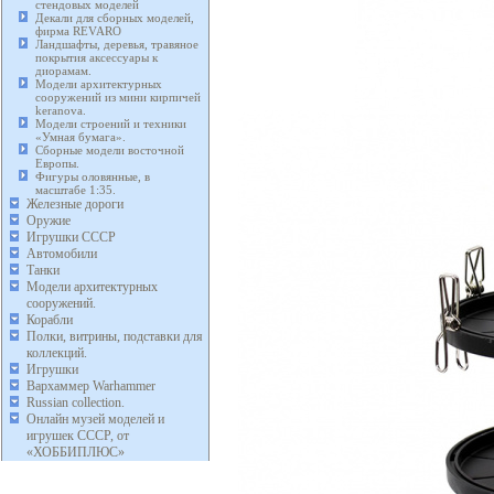
стендовых моделей
Декали для сборных моделей,
фирма REVARO
Ландшафты, деревья, травяное
покрытия аксессуары к
диорамам.
Модели архитектурных
сооружений из мини кирпичей
keranova.
Модели строений и техники
«Умная бумага».
Сборные модели восточной
Европы.
Фигуры оловянные, в
масштабе 1:35.
Железные дороги
Оружие
Игрушки СССР
Автомобили
Танки
Модели архитектурных
сооружений.
Корабли
Полки, витрины, подставки для
коллекций.
Игрушки
Вархаммер Warhammer
Russian collection.
Онлайн музей моделей и
игрушек СССР, от
«ХОББИПЛЮС»