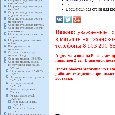
Сборные стендовые модели
автомобилей.
>
Сборные стендовые модели
Вращающиеся стенд для кра
кораблей.
Сборные стендовые модели
подводных лодок.
Сборные стендовые модели
мотоциклов.
Сборные стендовые фигуры.
Сборные стендовые модели
Важно:
уважаемые пок
локомотивов.
Сборные модели космической
техники
в магазин на Рязанско
Сборные модели Звездные
войны
телефоны 8 903 200-85
Инструменты для
моделистов
Окрасочные маски для
Адрес магазина на Рязанском п
моделей Звезда.
Сборные модели «ЗВЕЗДА»
павильон 2-22. В шаговой дост
Сборные модели, краска,
инструменты, аксессуары
TAMIYA
Время работы магазина на Ряз
Сборные модели TAMIYA,
работает ежедневно, принимает
ТАМИЯ.
Аксессуары и инструменты
доставка.
TAMIYA
Боксы для моделей
TAMIYA
Клей для моделизма
Tamiya.
Краска для моделей
TAMIYA.
Аэрозольная краска
TAMIYA
Акриловые Краски
Tamiya.
Сборные модели, клей, краска