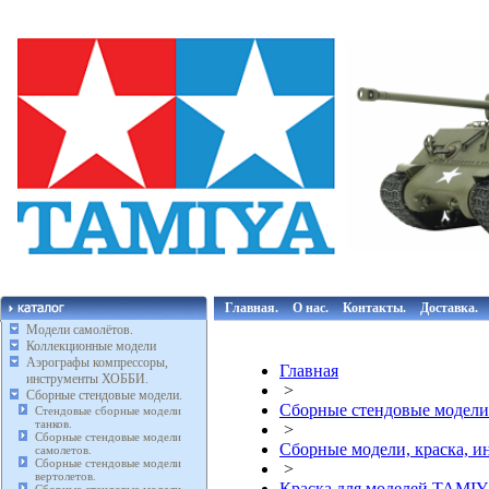
Главная.
О нас.
Контакты.
Доставка.
Модели самолётов.
Коллекционные модели
Аэрографы компрессоры,
Главная
инструменты ХОББИ.
>
Сборные стендовые модели.
Сборные стендовые модели
Стендовые сборные модели
танков.
>
Сборные стендовые модели
Сборные модели, краска, 
самолетов.
Сборные стендовые модели
>
вертолетов.
Краска для моделей TAMIY