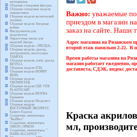
мотоциклов.
Сборные стендовые фигуры.
Сборные стендовые модели
Важно:
уважаемые пок
локомотивов.
Сборные модели космической
техники
приездом в магазин на
Сборные модели Звездные
войны
заказ на сайте. Наши 
Инструменты для
моделистов
Окрасочные маски для
Адрес магазина на Рязанском п
моделей Звезда.
Сборные модели «ЗВЕЗДА»
второй этаж павильон 2-22. В 
Сборные модели, краска,
инструменты, аксессуары
TAMIYA
Время работы магазина на Ряз
Сборные модели, клей, краска
магазин работает ежедневно, п
REVELL
Сборные модели ICM.
достависта, СДЭК, яндекс дост
Сборные модели HOBBY
BOSS.
Сборные модели
TRUMPETER.
Сборные модели ГДР, VEB
PLASTICART
Сборные модели REIFRA
Германия
Сборные модели Моделист.
Сборные модели
ВОСТОЧНЫЙ ЭКСПРЕСС
Краска акрилов
Eastern Express
Солдатики, миниатюры
"RedBox"
Солдатики, миниатюры
мл, производит
ORION, ОРИОН
Солдатики, миниатюры, "
DARK ALLIANCE "