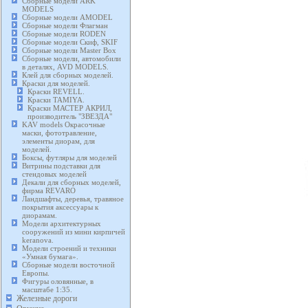
Сборные модели ARK
MODELS
Сборные модели AMODEL
Сборные модели Флагман
Сборные модели RODEN
Сборные модели Скиф, SKIF
Сборные модели Master Box
Сборные модели, автомобили
в деталях, AVD MODELS.
Клей для сборных моделей.
Краски для моделей.
Краски REVELL.
Краски TAMIYA.
Краски МАСТЕР АКРИЛ,
производитель "ЗВЕЗДА"
KAV models Окрасочные
маски, фототравление,
элементы диорам, для
моделей.
Боксы, футляры для моделей
Витрины подставки для
стендовых моделей
Декали для сборных моделей,
фирма REVARO
Ландшафты, деревья, травяное
покрытия аксессуары к
диорамам.
Модели архитектурных
сооружений из мини кирпичей
keranova.
Модели строений и техники
«Умная бумага».
Сборные модели восточной
Европы.
Фигуры оловянные, в
масштабе 1:35.
Железные дороги