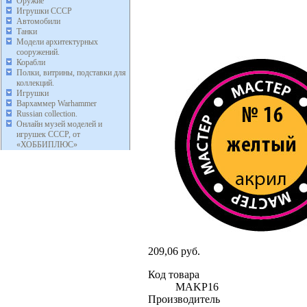
Оружие
Игрушки СССР
Автомобили
Танки
Модели архитектурных
сооружений.
Корабли
Полки, витрины, подставки для
коллекций.
Игрушки
Вархаммер Warhammer
Russian collection.
Онлайн музей моделей и
игрушек СССР, от
«ХОББИПЛЮС»
209,06 руб.
Код товара
MAKP16
Производитель