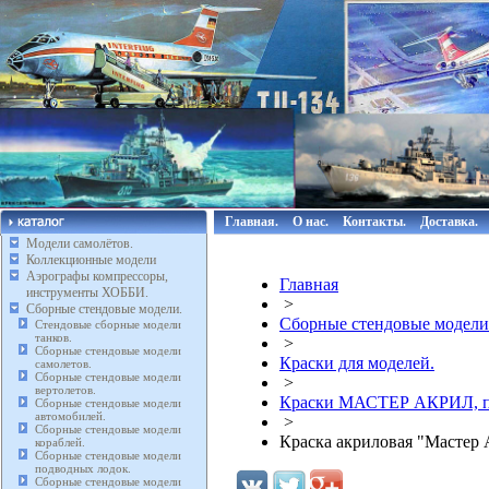
Главная.
О нас.
Контакты.
Доставка.
Модели самолётов.
Коллекционные модели
Аэрографы компрессоры,
Главная
инструменты ХОББИ.
>
Сборные стендовые модели.
Сборные стендовые модели
Стендовые сборные модели
танков.
>
Сборные стендовые модели
Краски для моделей.
самолетов.
Сборные стендовые модели
>
вертолетов.
Краски МАСТЕР АКРИЛ, п
Сборные стендовые модели
автомобилей.
>
Сборные стендовые модели
Краска акриловая "Мастер 
кораблей.
Сборные стендовые модели
подводных лодок.
Сборные стендовые модели