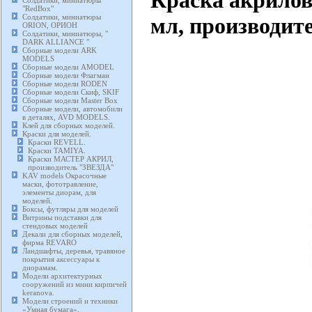
Солдатики, миниатюры
"RedBox"
Солдатики, миниатюры
мл, производит
ORION, ОРИОН
Солдатики, миниатюры, "
DARK ALLIANCE "
Сборные модели ARK
MODELS
Сборные модели AMODEL
Сборные модели Флагман
Сборные модели RODEN
Сборные модели Скиф, SKIF
Сборные модели Master Box
Сборные модели, автомобили
в деталях, AVD MODELS.
Клей для сборных моделей.
Краски для моделей.
Краски REVELL.
Краски TAMIYA.
Краски МАСТЕР АКРИЛ,
производитель "ЗВЕЗДА"
KAV models Окрасочные
маски, фототравление,
элементы диорам, для
моделей.
Боксы, футляры для моделей
Витрины подставки для
стендовых моделей
Декали для сборных моделей,
фирма REVARO
Ландшафты, деревья, травяное
покрытия аксессуары к
диорамам.
Модели архитектурных
сооружений из мини кирпичей
keranova.
Модели строений и техники
«Умная бумага».