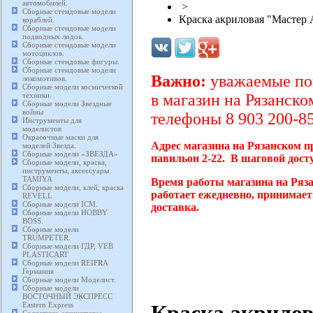
автомобилей.
>
Сборные стендовые модели
Краска акриловая "Мастер 
кораблей.
Сборные стендовые модели
подводных лодок.
Сборные стендовые модели
мотоциклов.
Сборные стендовые фигуры.
Сборные стендовые модели
Важно:
уважаемые пок
локомотивов.
Сборные модели космической
техники
в магазин на Рязанско
Сборные модели Звездные
войны
телефоны 8 903 200-85
Инструменты для
моделистов
Окрасочные маски для
Адрес магазина на Рязанском п
моделей Звезда.
Сборные модели «ЗВЕЗДА»
павильон 2-22. В шаговой дост
Сборные модели, краска,
инструменты, аксессуары
TAMIYA
Время работы магазина на Ряз
Сборные модели, клей, краска
работает ежедневно, принимает
REVELL
Сборные модели ICM.
доставка.
Сборные модели HOBBY
BOSS.
Сборные модели
TRUMPETER.
Сборные модели ГДР, VEB
PLASTICART
Сборные модели REIFRA
Германия
Сборные модели Моделист.
Сборные модели
ВОСТОЧНЫЙ ЭКСПРЕСС
Краска акрилов
Eastern Express