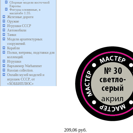
Сборные модели восточной
Европы.
Фигуры оловянные, в
масштабе 1:35.
Железные дороги
Оружие
Игрушки СССР
Автомобили
Танки
Модели архитектурных
сооружений.
Корабли
Полки, витрины, подставки для
коллекций.
Игрушки
Вархаммер Warhammer
Russian collection.
Онлайн музей моделей и
игрушек СССР, от
«ХОББИПЛЮС»
209,06 руб.