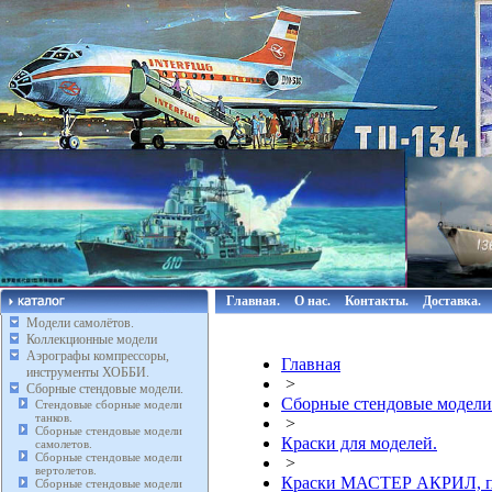
Главная.
О нас.
Контакты.
Доставка.
Модели самолётов.
Коллекционные модели
Аэрографы компрессоры,
Главная
инструменты ХОББИ.
>
Сборные стендовые модели.
Сборные стендовые модели
Стендовые сборные модели
танков.
>
Сборные стендовые модели
Краски для моделей.
самолетов.
Сборные стендовые модели
>
вертолетов.
Краски МАСТЕР АКРИЛ, п
Сборные стендовые модели