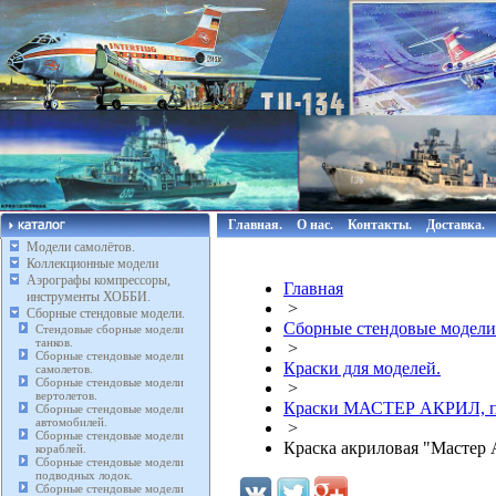
Главная.
О нас.
Контакты.
Доставка.
Модели самолётов.
Коллекционные модели
Аэрографы компрессоры,
Главная
инструменты ХОББИ.
>
Сборные стендовые модели.
Сборные стендовые модели
Стендовые сборные модели
танков.
>
Сборные стендовые модели
Краски для моделей.
самолетов.
Сборные стендовые модели
>
вертолетов.
Краски МАСТЕР АКРИЛ, п
Сборные стендовые модели
автомобилей.
>
Сборные стендовые модели
Краска акриловая "Мастер 
кораблей.
Сборные стендовые модели
подводных лодок.
Сборные стендовые модели