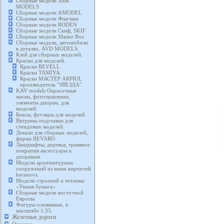
Сборные модели ARK
MODELS
Сборные модели AMODEL
Сборные модели Флагман
Сборные модели RODEN
Сборные модели Скиф, SKIF
Сборные модели Master Box
Сборные модели, автомобили
в деталях, AVD MODELS.
Клей для сборных моделей.
Краски для моделей.
Краски REVELL.
Краски TAMIYA.
Краски МАСТЕР АКРИЛ,
производитель "ЗВЕЗДА"
KAV models Окрасочные
маски, фототравление,
элементы диорам, для
моделей.
Боксы, футляры для моделей
Витрины подставки для
стендовых моделей
Декали для сборных моделей,
фирма REVARO
Ландшафты, деревья, травяное
покрытия аксессуары к
диорамам.
Модели архитектурных
сооружений из мини кирпичей
keranova.
Модели строений и техники
«Умная бумага».
Сборные модели восточной
Европы.
Фигуры оловянные, в
масштабе 1:35.
Железные дороги