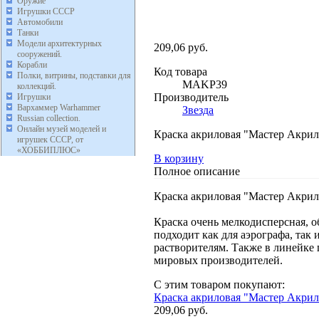
Оружие
Игрушки СССР
Автомобили
Танки
Модели архитектурных
209,06 руб.
сооружений.
Корабли
Код товара
Полки, витрины, подставки для
MAKP39
коллекций.
Производитель
Игрушки
Вархаммер Warhammer
Звезда
Russian collection.
Онлайн музей моделей и
Краска акриловая "Мастер Акрил"
игрушек СССР, от
«ХОББИПЛЮС»
В корзину
Полное описание
Краска акриловая "Мастер Акрил"
Краска очень мелкодисперсная, о
подходит как для аэрографа, так
растворителям. Также в линейке 
мировых производителей.
С этим товаром покупают:
Краска акриловая "Мастер Акрил"
209,06 руб.