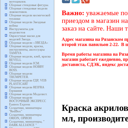
мотоциклов.
Сборные стендовые фигуры.
Сборные стендовые модели
Важно:
уважаемые пок
локомотивов.
Сборные модели космической
техники
приездом в магазин на
Сборные модели Звездные
войны
заказ на сайте. Наши 
Инструменты для
моделистов
Окрасочные маски для
Адрес магазина на Рязанском п
моделей Звезда.
Сборные модели «ЗВЕЗДА»
второй этаж павильон 2-22. В 
Сборные модели, краска,
инструменты, аксессуары
TAMIYA
Время работы магазина на Ряз
Сборные модели, клей, краска
магазин работает ежедневно, п
REVELL
Сборные модели ICM.
достависта, СДЭК, яндекс дост
Сборные модели HOBBY
BOSS.
Сборные модели
TRUMPETER.
Сборные модели ГДР, VEB
PLASTICART
Сборные модели REIFRA
Германия
Сборные модели Моделист.
Сборные модели
ВОСТОЧНЫЙ ЭКСПРЕСС
Краска акрилов
Eastern Express
Солдатики, миниатюры
"RedBox"
Солдатики, миниатюры
мл, производит
ORION, ОРИОН
Солдатики, миниатюры, "
DARK ALLIANCE "