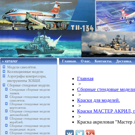
Главная.
О нас.
Контакты.
Доставка.
Модели самолётов.
Коллекционные модели
Аэрографы компрессоры,
Главная
инструменты ХОББИ.
>
Сборные стендовые модели.
Сборные стендовые модели
Стендовые сборные модели
танков.
>
Сборные стендовые модели
Краски для моделей.
самолетов.
Сборные стендовые модели
>
вертолетов.
Краски МАСТЕР АКРИЛ, п
Сборные стендовые модели
автомобилей.
>
Сборные стендовые модели
Краска акриловая "Мастер 
кораблей.
Сборные стендовые модели
подводных лодок.
Сборные стендовые модели