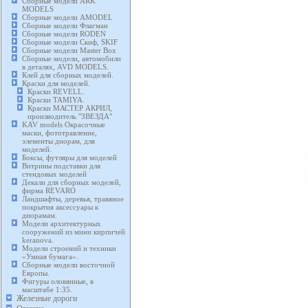
Сборные модели ARK
MODELS
Сборные модели AMODEL
Сборные модели Флагман
Сборные модели RODEN
Сборные модели Скиф, SKIF
Сборные модели Master Box
Сборные модели, автомобили
в деталях, AVD MODELS.
Клей для сборных моделей.
Краски для моделей.
Краски REVELL.
Краски TAMIYA.
Краски МАСТЕР АКРИЛ,
производитель "ЗВЕЗДА"
KAV models Окрасочные
маски, фототравление,
элементы диорам, для
моделей.
Боксы, футляры для моделей
Витрины подставки для
стендовых моделей
Декали для сборных моделей,
фирма REVARO
Ландшафты, деревья, травяное
покрытия аксессуары к
диорамам.
Модели архитектурных
сооружений из мини кирпичей
keranova.
Модели строений и техники
«Умная бумага».
Сборные модели восточной
Европы.
Фигуры оловянные, в
масштабе 1:35.
Железные дороги