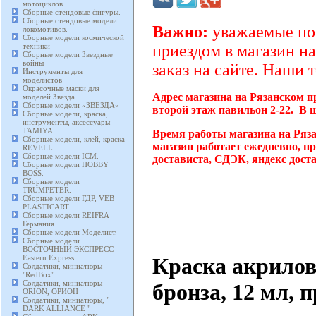
мотоциклов.
Сборные стендовые фигуры.
Сборные стендовые модели
Важно:
уважаемые пок
локомотивов.
Сборные модели космической
техники
приездом в магазин на
Сборные модели Звездные
войны
заказ на сайте. Наши 
Инструменты для
моделистов
Окрасочные маски для
Адрес магазина на Рязанском п
моделей Звезда.
Сборные модели «ЗВЕЗДА»
второй этаж павильон 2-22. В 
Сборные модели, краска,
инструменты, аксессуары
TAMIYA
Время работы магазина на Ряз
Сборные модели, клей, краска
магазин работает ежедневно, п
REVELL
Сборные модели ICM.
достависта, СДЭК, яндекс дост
Сборные модели HOBBY
BOSS.
Сборные модели
TRUMPETER.
Сборные модели ГДР, VEB
PLASTICART
Сборные модели REIFRA
Германия
Сборные модели Моделист.
Сборные модели
ВОСТОЧНЫЙ ЭКСПРЕСС
Краска акрило
Eastern Express
Солдатики, миниатюры
"RedBox"
Солдатики, миниатюры
бронза, 12 мл,
ORION, ОРИОН
Солдатики, миниатюры, "
DARK ALLIANCE "