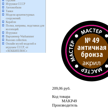
Оружие
Игрушки СССР
Автомобили
Танки
Модели архитектурных
сооружений.
Корабли
Полки, витрины, подставки для
коллекций.
Игрушки
Вархаммер Warhammer
Russian collection.
Онлайн музей моделей и
игрушек СССР, от
«ХОББИПЛЮС»
209,06 руб.
Код товара
MAKP49
Производитель