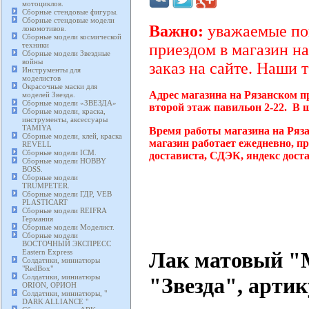
мотоциклов.
Сборные стендовые фигуры.
Сборные стендовые модели
Важно:
уважаемые пок
локомотивов.
Сборные модели космической
техники
приездом в магазин на
Сборные модели Звездные
войны
заказ на сайте. Наши 
Инструменты для
моделистов
Окрасочные маски для
Адрес магазина на Рязанском п
моделей Звезда.
Сборные модели «ЗВЕЗДА»
второй этаж павильон 2-22. В 
Сборные модели, краска,
инструменты, аксессуары
TAMIYA
Время работы магазина на Ряз
Сборные модели, клей, краска
магазин работает ежедневно, п
REVELL
Сборные модели ICM.
достависта, СДЭК, яндекс дост
Сборные модели HOBBY
BOSS.
Сборные модели
TRUMPETER.
Сборные модели ГДР, VEB
PLASTICART
Сборные модели REIFRA
Германия
Сборные модели Моделист.
Сборные модели
ВОСТОЧНЫЙ ЭКСПРЕСС
Лак матовый "М
Eastern Express
Солдатики, миниатюры
"RedBox"
Солдатики, миниатюры
"Звезда", арт
ORION, ОРИОН
Солдатики, миниатюры, "
DARK ALLIANCE "