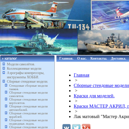
Главная.
О нас.
Контакты.
Доставка.
Модели самолётов.
Коллекционные модели
Аэрографы компрессоры,
Главная
инструменты ХОББИ.
>
Сборные стендовые модели.
Сборные стендовые модели
Стендовые сборные модели
танков.
>
Сборные стендовые модели
Краски для моделей.
самолетов.
Сборные стендовые модели
>
вертолетов.
Краски МАСТЕР АКРИЛ, п
Сборные стендовые модели
автомобилей.
>
Сборные стендовые модели
Лак матовый "Мастер Акрил
кораблей.
Сборные стендовые модели
подводных лодок.
Сборные стендовые модели