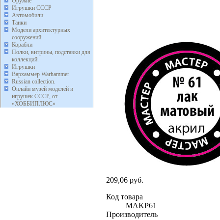
Оружие
Игрушки СССР
Автомобили
Танки
Модели архитектурных
сооружений.
Корабли
Полки, витрины, подставки для
коллекций.
Игрушки
Вархаммер Warhammer
Russian collection.
Онлайн музей моделей и
игрушек СССР, от
«ХОББИПЛЮС»
209,06 руб.
Код товара
MAKP61
Производитель