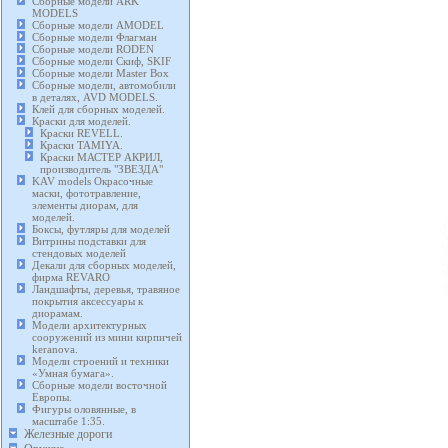
Сборные модели ARK
MODELS
Сборные модели AMODEL
Сборные модели Флагман
Сборные модели RODEN
Сборные модели Скиф, SKIF
Сборные модели Master Box
Сборные модели, автомобили
в деталях, AVD MODELS.
Клей для сборных моделей.
Краски для моделей.
Краски REVELL.
Краски TAMIYA.
Краски МАСТЕР АКРИЛ,
производитель "ЗВЕЗДА"
KAV models Окрасочные
маски, фототравление,
элементы диорам, для
моделей.
Боксы, футляры для моделей
Витрины подставки для
стендовых моделей
Декали для сборных моделей,
фирма REVARO
Ландшафты, деревья, травяное
покрытия аксессуары к
диорамам.
Модели архитектурных
сооружений из мини кирпичей
keranova.
Модели строений и техники
«Умная бумага».
Сборные модели восточной
Европы.
Фигуры оловянные, в
масштабе 1:35.
Железные дороги