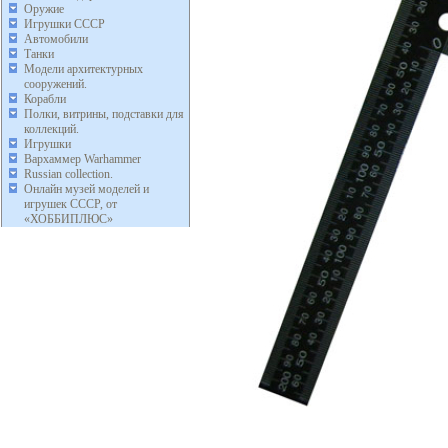
Оружие
Игрушки СССР
Автомобили
Танки
Модели архитектурных
сооружений.
Корабли
Полки, витрины, подставки для
коллекций.
Игрушки
Вархаммер Warhammer
Russian collection.
Онлайн музей моделей и
игрушек СССР, от
«ХОББИПЛЮС»