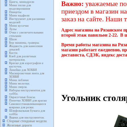
Цанги, минидрели
Важно:
уважаемые пок
Мини тиски для
моделирования
приездом в магазин на
Пинцеты
Мини надфили
заказ на сайте. Наши 
Инструмент для расшивки
моделей
Мини кусачки
Лупы
Адрес магазина на Рязанском п
Очки с увеличительными
второй этаж павильон 2-22. В 
стеклами
Шило
Бор машины, граверы.
Время работы магазина на Ряз
Жидкость для нанесения
магазин работает ежедневно, п
декалей
Кисти.
достависта, СДЭК, яндекс дост
Клей для различных
материалов.
Краски для аэрографов и
кисточек.
Линейки для ХОББИ
Маскировочная лента для
ХОББИ
Мини лобзики
Мини молотки.
Мини сверла.
Наборы инструментов для
хобби.
Угольник столя
Окрасочные боксы.
Пипетки ХОББИ для краски
Самовосстанавливающиеся
коврики для резки.
Шлифовальная бумага для
хобби
Ящики для инструментов.
Сборные стендовые модели.
Железные дороги