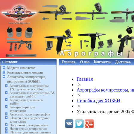
Главная.
О нас.
Контакты.
Доставка.
Модели самолётов.
Коллекционные модели
Аэрографы компрессоры,
Главная
инструменты ХОББИ.
>
Аэрографы и компрессоры
TNT для вашего хобби.
Аэрографы компрессоры, 
Аэрографы и компрессоры JAS
>
для вашего хобби.
Аэрографы для вашего
Линейки для ХОББИ
хобби
>
Компрессоры для
аэрографов
Угольник столярный 200х30
Аксессуары для аэрографов
Шланги для компрессоров и
аэрографов
Подставки для аэрографов
Ножи для моделирования
Шпатели для моделирования