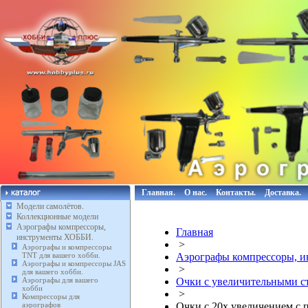
Главная.
О нас.
Контакты.
Доставка.
Модели самолётов.
Коллекционные модели
Аэрографы компрессоры,
Главная
инструменты ХОББИ.
>
Аэрографы и компрессоры
TNT для вашего хобби.
Аэрографы компрессоры, 
Аэрографы и компрессоры JAS
>
для вашего хобби.
Аэрографы для вашего
Очки с увеличительными с
хобби
>
Компрессоры для
аэрографов
Очки с 20х увеличением с п