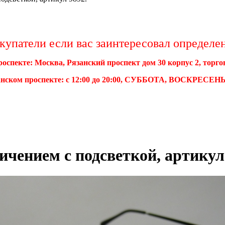
упатели если вас заинтересовал определенн
роспекте: Москва, Рязанский проспект дом 30 корпус 2, торг
нском проспекте: с 12:00 до 20:00, СУББОТА, ВОСКРЕСЕНЬЕ 
ичением с подсветкой, артикул