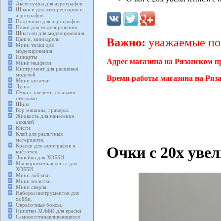
Аксессуары для аэрографов
Шланги для компрессоров и
аэрографов
Подставки для аэрографов
Ножи для моделирования
Шпатели для моделирования
Цанги, минидрели
Важно:
уважаемые пок
Мини тиски для
моделирования
Пинцеты
Адрес магазина на Рязанском п
Мини надфили
Инструмент для расшивки
моделей
Время работы магазина на Ряза
Мини кусачки
Лупы
Очки с увеличительными
стеклами
Шило
Бор машины, граверы.
Жидкость для нанесения
декалей
Кисти.
Клей для различных
материалов.
Краски для аэрографов и
Очки с 20х увел
кисточек.
Линейки для ХОББИ
Маскировочная лента для
ХОББИ
Мини лобзики
Мини молотки.
Мини сверла.
Наборы инструментов для
хобби.
Окрасочные боксы.
Пипетки ХОББИ для краски
Самовосстанавливающиеся