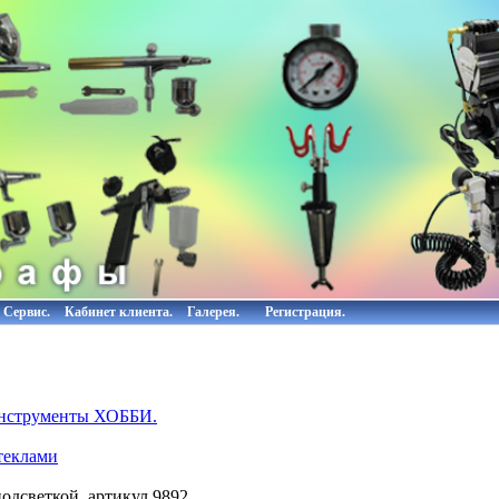
Сервис.
Кабинет клиента.
Галерея.
Регистрация.
инструменты ХОББИ.
теклами
одсветкой, артикул 9892.