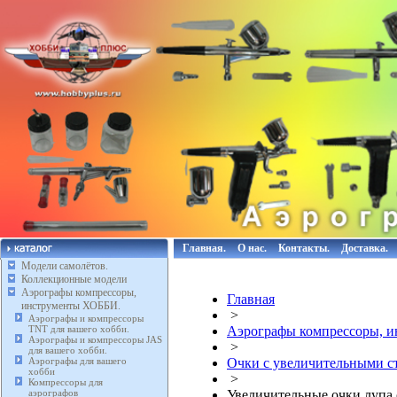
Главная.
О нас.
Контакты.
Доставка.
Модели самолётов.
Коллекционные модели
Аэрографы компрессоры,
Главная
инструменты ХОББИ.
>
Аэрографы и компрессоры
TNT для вашего хобби.
Аэрографы компрессоры, 
Аэрографы и компрессоры JAS
>
для вашего хобби.
Аэрографы для вашего
Очки с увеличительными с
хобби
>
Компрессоры для
аэрографов
Увеличительные очки лупа 