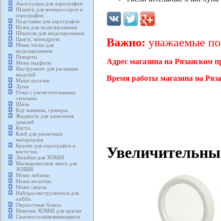
Аксессуары для аэрографов
Шланги для компрессоров и
аэрографов
Подставки для аэрографов
Ножи для моделирования
Шпатели для моделирования
Цанги, минидрели
Важно:
уважаемые пок
Мини тиски для
моделирования
Пинцеты
Адрес магазина на Рязанском п
Мини надфили
Инструмент для расшивки
моделей
Время работы магазина на Ряза
Мини кусачки
Лупы
Очки с увеличительными
стеклами
Шило
Бор машины, граверы.
Жидкость для нанесения
декалей
Кисти.
Клей для различных
материалов.
Краски для аэрографов и
Увеличительные
кисточек.
Линейки для ХОББИ
Маскировочная лента для
ХОББИ
Мини лобзики
Мини молотки.
Мини сверла.
Наборы инструментов для
хобби.
Окрасочные боксы.
Пипетки ХОББИ для краски
Самовосстанавливающиеся