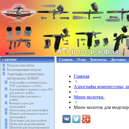
Главная.
О нас.
Контакты.
Доставка.
Модели самолётов.
Коллекционные модели
Аэрографы компрессоры,
Главная
инструменты ХОББИ.
>
Аэрографы и компрессоры
TNT для вашего хобби.
Аэрографы компрессоры, 
Аэрографы и компрессоры JAS
>
для вашего хобби.
Аэрографы для вашего
Мини молотки.
хобби
>
Компрессоры для
аэрографов
Мини молоток для моделир
Аксессуары для аэрографов
Шланги для компрессоров и
аэрографов
Подставки для аэрографов
Ножи для моделирования
Шпатели для моделирования