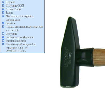
Оружие
Игрушки СССР
Автомобили
Танки
Модели архитектурных
сооружений.
Корабли
Полки, витрины, подставки для
коллекций.
Игрушки
Вархаммер Warhammer
Russian collection.
Онлайн музей моделей и
игрушек СССР, от
«ХОББИПЛЮС»