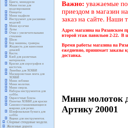
Цанги, минидрели
Важно:
уважаемые пок
Мини тиски для
моделирования
приездом в магазин на
Пинцеты
Мини надфили
заказ на сайте. Наши 
Инструмент для расшивки
моделей
Мини кусачки
Лупы
Адрес магазина на Рязанском п
Очки с увеличительными
второй этаж павильон 2-22. В 
стеклами
Шило
Бор машины, граверы.
Время работы магазина на Ряза
Жидкость для нанесения
ежедневно, принимает заказы к
декалей
Кисти.
доставка.
Клей для различных
материалов.
Краски для аэрографов и
кисточек.
Линейки для ХОББИ
Маскировочная лента для
ХОББИ
Мини лобзики
Мини молотки.
Мини сверла.
Наборы инструментов для
хобби.
Мини молоток д
Окрасочные боксы.
Пипетки ХОББИ для краски
Самовосстанавливающиеся
Артику 20001
коврики для резки.
Шлифовальная бумага для
хобби
Ящики для инструментов.
Сборные стендовые модели.
Железные дороги