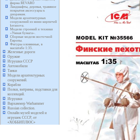
фирма REVARO
Ландшафты, деревья, травяное
покрытия аксессуары к
диорамам.
Модели архитектурных
сооружений из мини кирпичей
keranova.
Модели строений и техники
«Умная бумага».
Сборные модели восточной
Европы.
Фигуры оловянные, в
масштабе 1:35.
Железные дороги
Оружие
Игрушки СССР
Автомобили
Танки
Модели архитектурных
сооружений.
Корабли
Полки, витрины, подставки для
коллекций.
Игрушки
Вархаммер Warhammer
Russian collection.
Онлайн музей моделей и
игрушек СССР, от
«ХОББИПЛЮС»