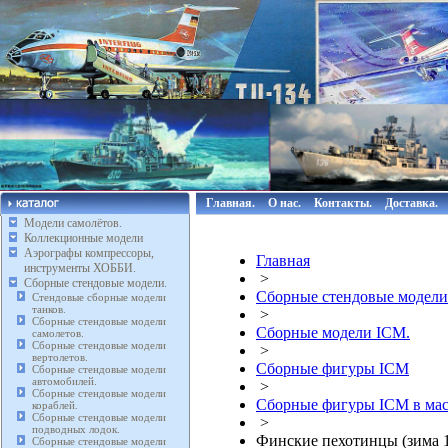
Главная.
О нас.
Контакты.
Доставка.
Модели самолётов.
Коллекционные модели
Аэрографы компрессоры,
Главная
инструменты ХОББИ.
>
Сборные стендовые модели.
Сборные стендовые модели
Стендовые сборные модели
танков.
>
Сборные стендовые модели
Сборные модели ICM.
самолетов.
Сборные стендовые модели
>
вертолетов.
Сборные фигуры ICM
Сборные стендовые модели
автомобилей.
>
Сборные стендовые модели
Сборные фигуры ICM в мас
кораблей.
Сборные стендовые модели
>
подводных лодок.
Финские пехотинцы (зима 19
Сборные стендовые модели