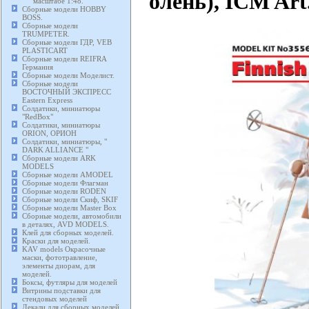
олень), ICM Art
масштабе 1:48.
Сборные модели HOBBY
BOSS.
Сборные модели
TRUMPETER.
Сборные модели ГДР, VEB
PLASTICART
Сборные модели REIFRA
Германия
Сборные модели Моделист.
Сборные модели
ВОСТОЧНЫЙ ЭКСПРЕСС
Eastern Express
Солдатики, миниатюры
"RedBox"
Солдатики, миниатюры
ORION, ОРИОН
Солдатики, миниатюры, "
DARK ALLIANCE "
Сборные модели ARK
MODELS
Сборные модели AMODEL
Сборные модели Флагман
Сборные модели RODEN
Сборные модели Скиф, SKIF
Сборные модели Master Box
Сборные модели, автомобили
в деталях, AVD MODELS.
Клей для сборных моделей.
Краски для моделей.
KAV models Окрасочные
маски, фототравление,
элементы диорам, для
моделей.
Боксы, футляры для моделей
Витрины подставки для
стендовых моделей
Декали для сборных моделей,