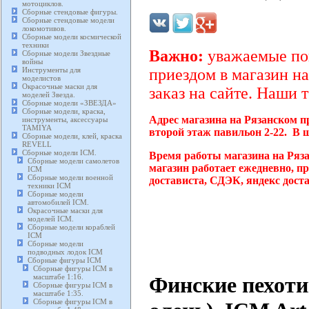
мотоциклов.
Сборные стендовые фигуры.
Сборные стендовые модели
локомотивов.
Сборные модели космической
техники
Важно:
уважаемые пок
Сборные модели Звездные
войны
Инструменты для
приездом в магазин на
моделистов
Окрасочные маски для
заказ на сайте. Наши 
моделей Звезда.
Сборные модели «ЗВЕЗДА»
Сборные модели, краска,
Адрес магазина на Рязанском п
инструменты, аксессуары
TAMIYA
второй этаж павильон 2-22. В 
Сборные модели, клей, краска
REVELL
Сборные модели ICM.
Время работы магазина на Ряз
Сборные модели самолетов
магазин работает ежедневно, п
ICM
Сборные модели военной
достависта, СДЭК, яндекс дост
техники ICM
Сборные модели
автомобилей ICM.
Окрасочные маски для
моделей ICM.
Сборные модели кораблей
ICM
Сборные модели
подводных лодок ICM
Сборные фигуры ICM
Сборные фигуры ICM в
Финские пехотин
масштабе 1:16.
Сборные фигуры ICM в
масштабе 1:35.
Сборные фигуры ICM в