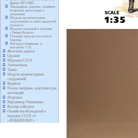
фирма REVARO
Ландшафты, деревья, травяное
покрытия аксессуары к
диорамам.
Модели архитектурных
сооружений из мини кирпичей
keranova.
Модели строений и техники
«Умная бумага».
Сборные модели восточной
Европы.
Фигуры оловянные, в
масштабе 1:35.
Железные дороги
Оружие
Игрушки СССР
Автомобили
Танки
Модели архитектурных
сооружений.
Корабли
Полки, витрины, подставки для
коллекций.
Игрушки
Вархаммер Warhammer
Russian collection.
Онлайн музей моделей и
игрушек СССР, от
«ХОББИПЛЮС»