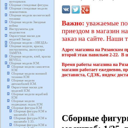
мотоциклов.
Сборные стендовые фигуры.
Сборные стендовые модели
локомотивов.
Сборные модели космической
техники
Важно:
уважаемые пок
Сборные модели Звездные
войны
Инструменты для
приездом в магазин на
моделистов
Окрасочные маски для
заказ на сайте. Наши 
моделей Звезда.
Сборные модели «ЗВЕЗДА»
Сборные модели, краска,
Адрес магазина на Рязанском п
инструменты, аксессуары
TAMIYA
второй этаж павильон 2-22. В 
Сборные модели, клей, краска
REVELL
Сборные модели ICM.
Время работы магазина на Ряз
Сборные модели самолетов
магазин работает ежедневно, п
ICM
Сборные модели военной
достависта, СДЭК, яндекс дост
техники ICM
Сборные модели
автомобилей ICM.
Окрасочные маски для
моделей ICM.
Сборные модели кораблей
ICM
Сборные модели
подводных лодок ICM
Сборные фигуры ICM
Сборные фигуры ICM в
Сборные фигуры 
масштабе 1:16.
Сборные фигуры ICM в
масштабе 1:35.
Сборные фигуры ICM в