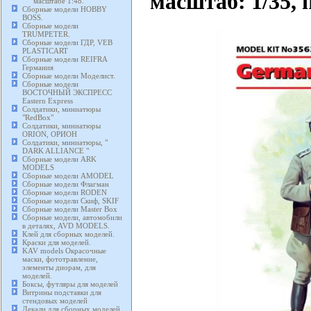
масштаб: 1/35, 
масштабе 1:48.
Сборные модели HOBBY
BOSS.
Сборные модели
TRUMPETER.
Сборные модели ГДР, VEB
PLASTICART
Сборные модели REIFRA
Германия
Сборные модели Моделист.
Сборные модели
ВОСТОЧНЫЙ ЭКСПРЕСС
Eastern Express
Солдатики, миниатюры
"RedBox"
Солдатики, миниатюры
ORION, ОРИОН
Солдатики, миниатюры, "
DARK ALLIANCE "
Сборные модели ARK
MODELS
Сборные модели AMODEL
Сборные модели Флагман
Сборные модели RODEN
Сборные модели Скиф, SKIF
Сборные модели Master Box
Сборные модели, автомобили
в деталях, AVD MODELS.
Клей для сборных моделей.
Краски для моделей.
KAV models Окрасочные
маски, фототравление,
элементы диорам, для
моделей.
Боксы, футляры для моделей
Витрины подставки для
стендовых моделей
Декали для сборных моделей,