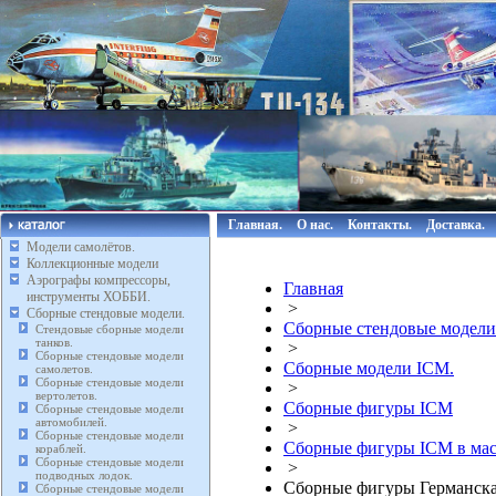
Главная.
О нас.
Контакты.
Доставка.
Модели самолётов.
Коллекционные модели
Аэрографы компрессоры,
Главная
инструменты ХОББИ.
>
Сборные стендовые модели.
Сборные стендовые модели
Стендовые сборные модели
танков.
>
Сборные стендовые модели
Сборные модели ICM.
самолетов.
Сборные стендовые модели
>
вертолетов.
Сборные фигуры ICM
Сборные стендовые модели
автомобилей.
>
Сборные стендовые модели
Сборные фигуры ICM в мас
кораблей.
Сборные стендовые модели
>
подводных лодок.
Сборные фигуры Германская 
Сборные стендовые модели