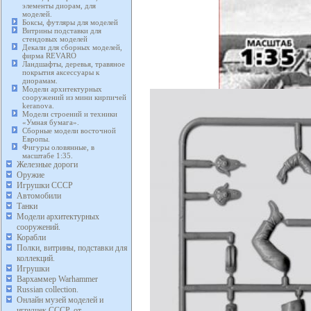
элементы диорам, для
моделей.
Боксы, футляры для моделей
Витрины подставки для
стендовых моделей
Декали для сборных моделей,
фирма REVARO
Ландшафты, деревья, травяное
покрытия аксессуары к
диорамам.
Модели архитектурных
сооружений из мини кирпичей
keranova.
Модели строений и техники
«Умная бумага».
Сборные модели восточной
Европы.
Фигуры оловянные, в
масштабе 1:35.
Железные дороги
Оружие
Игрушки СССР
Автомобили
Танки
Модели архитектурных
сооружений.
Корабли
Полки, витрины, подставки для
коллекций.
Игрушки
Вархаммер Warhammer
Russian collection.
Онлайн музей моделей и
игрушек СССР, от