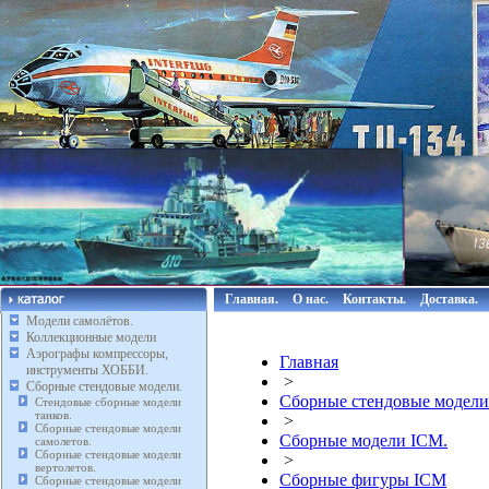
Главная.
О нас.
Контакты.
Доставка.
Модели самолётов.
Коллекционные модели
Аэрографы компрессоры,
Главная
инструменты ХОББИ.
>
Сборные стендовые модели.
Сборные стендовые модели
Стендовые сборные модели
танков.
>
Сборные стендовые модели
Сборные модели ICM.
самолетов.
Сборные стендовые модели
>
вертолетов.
Сборные фигуры ICM
Сборные стендовые модели