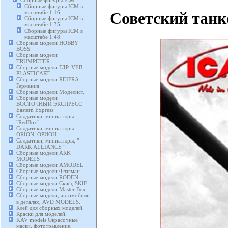
Сборные фигуры ICM
Сборные фигуры ICM в
Советский танк
масштабе 1:16.
Сборные фигуры ICM в
масштабе 1:35.
Сборные фигуры ICM в
масштабе 1:48.
Сборные модели HOBBY
BOSS.
Сборные модели
TRUMPETER.
Сборные модели ГДР, VEB
PLASTICART
Сборные модели REIFRA
Германия
Сборные модели Моделист.
Сборные модели
ВОСТОЧНЫЙ ЭКСПРЕСС
Eastern Express
Солдатики, миниатюры
"RedBox"
Солдатики, миниатюры
ORION, ОРИОН
Солдатики, миниатюры, "
DARK ALLIANCE "
Сборные модели ARK
MODELS
Сборные модели AMODEL
Сборные модели Флагман
Сборные модели RODEN
Сборные модели Скиф, SKIF
Сборные модели Master Box
Сборные модели, автомобили
в деталях, AVD MODELS.
Клей для сборных моделей.
Краски для моделей.
KAV models Окрасочные
маски, фототравление,