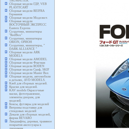
TRUMPETER.
Сборные модели ГДР, VEB
PLASTICART
Сборные модели REIFRA
Германия
Сборные модели Моделист.
Сборные модели
ВОСТОЧНЫЙ ЭКСПРЕСС
Eastern Express
Солдатики, миниатюры
"RedBox"
Солдатики, миниатюры
ORION, ОРИОН
Солдатики, миниатюры, "
DARK ALLIANCE "
Сборные модели ARK
MODELS
Сборные модели AMODEL
Сборные модели Флагман
Сборные модели RODEN
Сборные модели Скиф, SKIF
Сборные модели Master Box
Сборные модели, автомобили
в деталях, AVD MODELS.
Клей для сборных моделей.
Краски для моделей.
KAV models Окрасочные
маски, фототравление,
элементы диорам, для
моделей.
Боксы, футляры для моделей
Витрины подставки для
стендовых моделей
Декали для сборных моделей,
фирма REVARO
Ландшафты, деревья, травяное
покрытия аксессуары к
диорамам.