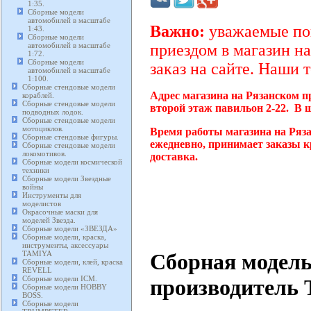
1:35.
Сборные модели
автомобилей в масштабе
Важно:
уважаемые пок
1:43.
Сборные модели
автомобилей в масштабе
приездом в магазин на
1:72.
Сборные модели
заказ на сайте. Наши 
автомобилей в масштабе
1:100.
Сборные стендовые модели
Адрес магазина на Рязанском п
кораблей.
Сборные стендовые модели
второй этаж павильон 2-22. В 
подводных лодок.
Сборные стендовые модели
мотоциклов.
Время работы магазина на Ряза
Сборные стендовые фигуры.
ежедневно, принимает заказы к
Сборные стендовые модели
локомотивов.
доставка.
Сборные модели космической
техники
Сборные модели Звездные
войны
Инструменты для
моделистов
Окрасочные маски для
моделей Звезда.
Сборные модели «ЗВЕЗДА»
Сборные модели, краска,
инструменты, аксессуары
Сборная модель
TAMIYA
Сборные модели, клей, краска
REVELL
Сборные модели ICM.
производитель 
Сборные модели HOBBY
BOSS.
Сборные модели