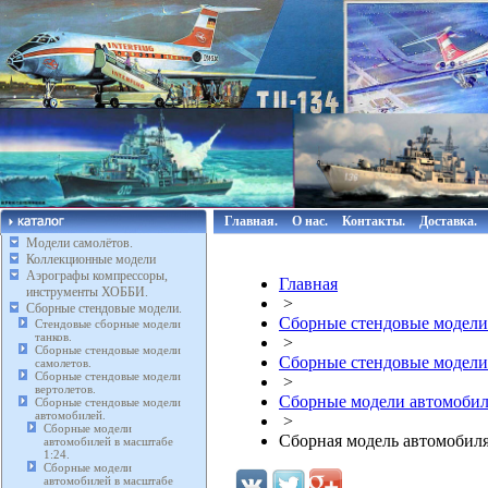
Главная.
О нас.
Контакты.
Доставка.
Модели самолётов.
Коллекционные модели
Аэрографы компрессоры,
Главная
инструменты ХОББИ.
>
Сборные стендовые модели.
Сборные стендовые модели
Стендовые сборные модели
танков.
>
Сборные стендовые модели
Сборные стендовые модели
самолетов.
Сборные стендовые модели
>
вертолетов.
Сборные модели автомобиле
Сборные стендовые модели
автомобилей.
>
Сборные модели
Сборная модель автомобиля 
автомобилей в масштабе
1:24.
Сборные модели
автомобилей в масштабе