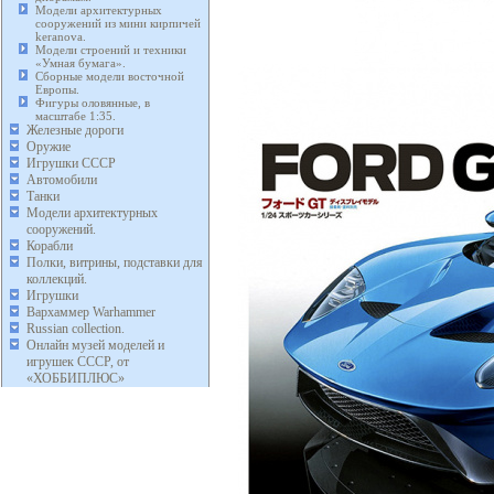
Модели архитектурных
сооружений из мини кирпичей
keranova.
Модели строений и техники
«Умная бумага».
Сборные модели восточной
Европы.
Фигуры оловянные, в
масштабе 1:35.
Железные дороги
Оружие
Игрушки СССР
Автомобили
Танки
Модели архитектурных
сооружений.
Корабли
Полки, витрины, подставки для
коллекций.
Игрушки
Вархаммер Warhammer
Russian collection.
Онлайн музей моделей и
игрушек СССР, от
«ХОББИПЛЮС»