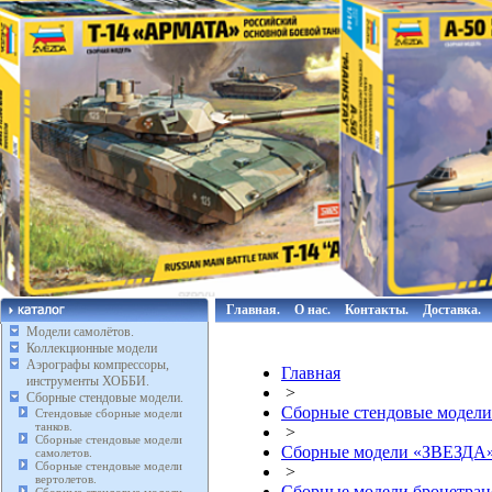
Главная.
О нас.
Контакты.
Доставка.
Модели самолётов.
Коллекционные модели
Аэрографы компрессоры,
Главная
инструменты ХОББИ.
>
Сборные стендовые модели.
Сборные стендовые модели
Стендовые сборные модели
танков.
>
Сборные стендовые модели
Сборные модели «ЗВЕЗДА
самолетов.
Сборные стендовые модели
>
вертолетов.
Сборные модели бронетра