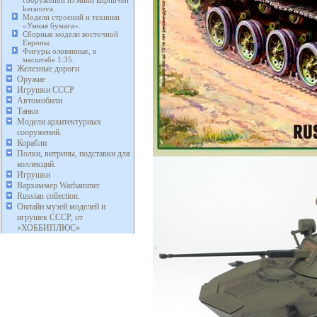
сооружений из мини кирпичей
keranova.
Модели строений и техники
«Умная бумага».
Сборные модели восточной
Европы.
Фигуры оловянные, в
масштабе 1:35.
Железные дороги
Оружие
Игрушки СССР
Автомобили
Танки
Модели архитектурных
сооружений.
Корабли
Полки, витрины, подставки для
коллекций.
Игрушки
Вархаммер Warhammer
Russian collection.
Онлайн музей моделей и
игрушек СССР, от
«ХОББИПЛЮС»