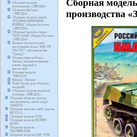
Сборная модель
Сборные модели
мотоциклов «ЗВЕЗДА»
Сборные фигуры
производства «З
«ЗВЕЗДА»
Сборные модели серии
"ВТОРАЯ МИРОВАЯ
ВОЙНА" сборка без клея
«ЗВЕЗДА»
Сборные модели серии
"HOT WAR" сборка без клея
«ЗВЕЗДА»
Военно-исторические
настольные игры "ART OF
TACTIC", производства
"Звезда"
Подарочные наборы
Звезда, укомлектованные
клеем, краской и
кисточкой..
Готовые модели
"ЗВЕЗДА"
Краска «Звезда»
Клей Звезда для сборных
моделей.
Сборные модели военной
техники «ЗВЕЗДА»
Сборные модели, краска,
инструменты, аксессуары
TAMIYA
Сборные модели, клей, краска
REVELL
Сборные модели ICM.
Сборные модели HOBBY
BOSS.
Сборные модели
TRUMPETER.
Сборные модели ГДР, VEB