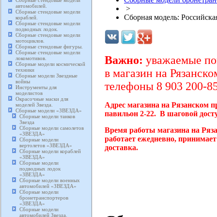
Сборные стендовые модели
автомобилей.
>
Сборные стендовые модели
Сборная модель: Российская
кораблей.
Сборные стендовые модели
подводных лодок.
Сборные стендовые модели
мотоциклов.
Сборные стендовые фигуры.
Сборные стендовые модели
Важно:
уважаемые пок
локомотивов.
Сборные модели космической
техники
в магазин на Рязанско
Сборные модели Звездные
войны
телефоны 8 903 200-85
Инструменты для
моделистов
Окрасочные маски для
Адрес магазина на Рязанском п
моделей Звезда.
Сборные модели «ЗВЕЗДА»
павильон 2-22. В шаговой дост
Сборные модели танков
Звезда
Сборные модели самолетов
Время работы магазина на Ряз
«ЗВЕЗДА»
работает ежедневно, принимает
Сборные модели
вертолетов «ЗВЕЗДА»
доставка.
Сборные модели кораблей
«ЗВЕЗДА»
Сборные модели
подводных лодок
«ЗВЕЗДА»
Сборные модели военных
автомобилей «ЗВЕЗДА»
Сборные модели
бронетранспортеров
«ЗВЕЗДА»
Сборные модели
автомобилей Звезда.