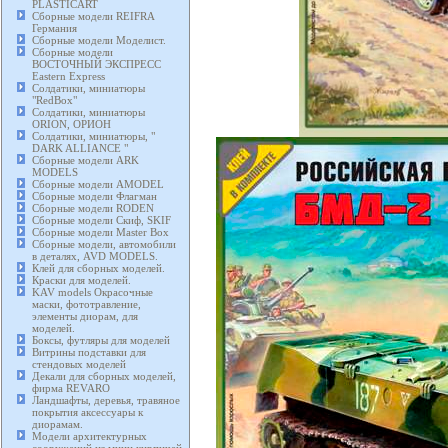
PLASTICART
Сборные модели REIFRA
Германия
Сборные модели Моделист.
Сборные модели
ВОСТОЧНЫЙ ЭКСПРЕСС
Eastern Express
Солдатики, миниатюры
"RedBox"
Солдатики, миниатюры
ORION, ОРИОН
Солдатики, миниатюры, "
DARK ALLIANCE "
Сборные модели ARK
MODELS
Сборные модели AMODEL
Сборные модели Флагман
Сборные модели RODEN
Сборные модели Скиф, SKIF
Сборные модели Master Box
Сборные модели, автомобили
в деталях, AVD MODELS.
Клей для сборных моделей.
Краски для моделей.
KAV models Окрасочные
маски, фототравление,
элементы диорам, для
моделей.
Боксы, футляры для моделей
Витрины подставки для
стендовых моделей
Декали для сборных моделей,
фирма REVARO
Ландшафты, деревья, травяное
покрытия аксессуары к
диорамам.
Модели архитектурных