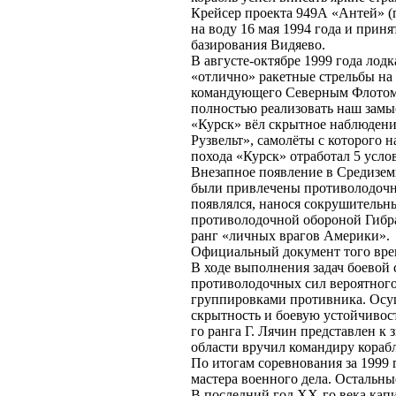
Крейсер проекта 949А «Антей» (
на воду 16 мая 1994 года и приня
базирования Видяево.
В августе-октябре 1999 года лод
«отлично» ракетные стрельбы на
командующего Северным Флотом а
полностью реализовать наш замыс
«Курск» вёл скрытное наблюден
Рузвельт», самолёты с которого
похода «Курск» отработал 5 усло
Внезапное появление в Средизем
были привлечены противолодочны
появлялся, нанося сокрушительн
противолодочной обороной Гибра
ранг «личных врагов Америки».
Официальный документ того вре
В ходе выполнения задач боевой
противолодочных сил вероятног
группировками противника. Осущ
скрытность и боевую устойчивос
го ранга Г. Лячин представлен 
области вручил командиру кораб
По итогам соревнования за 1999
мастера военного дела. Остальны
В последний год XX-го века капит