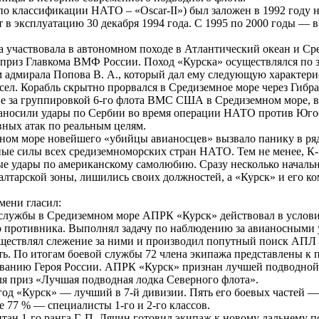
по классификации НАТО – «Oscar-II») был заложен в 1992 году 
т в эксплуатацию 30 декабря 1994 года. С 1995 по 2000 годы — 
ка участвовала в автономном походе в Атлантический океан и С
 приз Главкома ВМФ России. Поход «Курска» осуществлялся по 
дмирала Попова В. А., который дал ему следующую характерис
ел. Корабль скрытно прорвался в Средиземное море через Гибрал
ие за группировкой 6-го флота ВМС США в Средиземном море, 
 наносили удары по Сербии во время операции НАТО против Юго
вных атак по реальным целям.
ном море новейшего «убийцы авианосцев» вызвало панику в ря
е силы всех средиземноморских стран НАТО. Тем не менее, К-14
ые удары по американскому самолюбию. Сразу несколько началь
лтарской зоны, лишились своих должностей, а «Курск» и его к
мени гласил:
 службы в Средиземном море АПРК «Курск» действовал в услов
о противника. Выполнял задачу по наблюдению за авианосным
ествлял слежение за ними и производил попутный поиск АПЛ и
ть. По итогам боевой службы 72 члена экипажа представлены к 
к званию Героя России. АПРК «Курск» признан лучшей подводно
ля приз «Лучшая подводная лодка Северного флота».
 год «Курск» — лучший в 7-й дивизии. Пять его боевых частей 
е 77 % — специалисты 1-го и 2-го классов.
ан 1-го ранга Г. П. Лячин готовил экипаж к новому дальнему пох