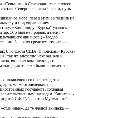
на «Севмаше» в Северодвинске, спущен
в составе Северного флота России, пункт
редиземное море, перед этим выполнив на
замыслу и под управлением
тику: «Командиру „Курска“ удалось
тар. Это был не прорыв, а песня!»
включавшего авианосец «Теодор
славии. За время средиземноморского
дах 6-го флота США. К поискам «Курска»
1 так же внезапно исчезал, как и
ников, включая командующего
омандир фактически были возведены в
иях подавляющего превосходства
и ударными многоцелевыми
ностранных государств, сохраняя
правительственным наградам. Капитан 1-
й лодкой СФ. Губернатор Мурманской
— «отличные». 23 % членов экипажа —
оду, но не в одиночку, а в составе