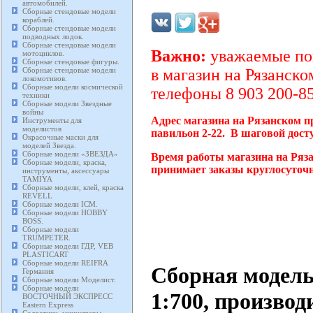
автомобилей.
Сборные стендовые модели
кораблей.
Сборные стендовые модели
подводных лодок.
Сборные стендовые модели
Важно:
уважаемые пок
мотоциклов.
Сборные стендовые фигуры.
Сборные стендовые модели
в магазин на Рязанско
локомотивов.
Сборные модели космической
телефоны 8 903 200-85
техники
Сборные модели Звездные
войны
Адрес магазина на Рязанском п
Инструменты для
моделистов
павильон 2-22. В шаговой дост
Окрасочные маски для
моделей Звезда.
Сборные модели «ЗВЕЗДА»
Время работы магазина на Ряза
Сборные модели, краска,
принимает заказы круглосуточн
инструменты, аксессуары
TAMIYA
Сборные модели, клей, краска
REVELL
Сборные модели ICM.
Сборные модели HOBBY
BOSS.
Сборные модели
TRUMPETER.
Сборные модели ГДР, VEB
PLASTICART
Сборные модели REIFRA
Сборная модель
Германия
Сборные модели Моделист.
Сборные модели
1:700, производ
ВОСТОЧНЫЙ ЭКСПРЕСС
Eastern Express