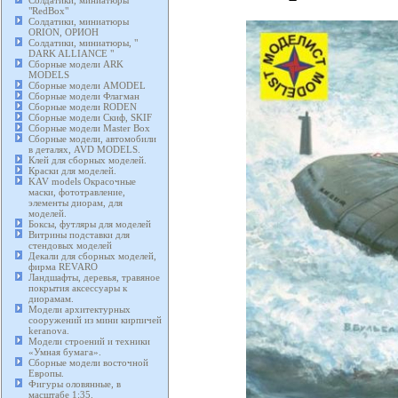
Солдатики, миниатюры
"RedBox"
Солдатики, миниатюры
ORION, ОРИОН
Солдатики, миниатюры, "
DARK ALLIANCE "
Сборные модели ARK
MODELS
Сборные модели AMODEL
Сборные модели Флагман
Сборные модели RODEN
Сборные модели Скиф, SKIF
Сборные модели Master Box
Сборные модели, автомобили
в деталях, AVD MODELS.
Клей для сборных моделей.
Краски для моделей.
KAV models Окрасочные
маски, фототравление,
элементы диорам, для
моделей.
Боксы, футляры для моделей
Витрины подставки для
стендовых моделей
Декали для сборных моделей,
фирма REVARO
Ландшафты, деревья, травяное
покрытия аксессуары к
диорамам.
Модели архитектурных
сооружений из мини кирпичей
keranova.
Модели строений и техники
«Умная бумага».
Сборные модели восточной
Европы.
Фигуры оловянные, в
масштабе 1:35.