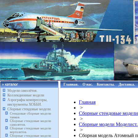
Главная.
О нас.
Контакты.
Доставка.
Модели самолётов.
Коллекционные модели
Аэрографы компрессоры,
Главная
инструменты ХОББИ.
>
Сборные стендовые модели.
Сборные стендовые модели
Стендовые сборные модели
танков.
>
Сборные стендовые модели
Сборные модели Моделист.
самолетов.
Сборные стендовые модели
>
вертолетов.
Сборная модель Атомный по
Сборные стендовые модели