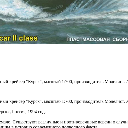
ый крейсер "Курск", масштаб 1:700, производитель Моделист. 
ый крейсер "Курск", масштаб 1:700, производитель Моделист. 
ск», Россия, 1994 год.
мало. Существуют различные и противоречивые версии о случив
раницы в историю современного подводного флота.