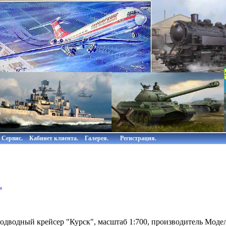
Сервис.
Кабинет клиента.
Галерея.
Регистрация.
.
дводный крейсер "Курск", масштаб 1:700, производитель Модел