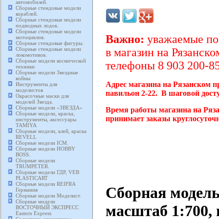
автомобилей.
Сборные стендовые модели
кораблей.
Сборные стендовые модели
подводных лодок.
Сборные стендовые модели
Важно:
уважаемые пок
мотоциклов.
Сборные стендовые фигуры.
Сборные стендовые модели
в магазин на Рязанско
локомотивов.
Сборные модели космической
телефоны 8 903 200-85
техники
Сборные модели Звездные
войны
Адрес магазина на Рязанском п
Инструменты для
моделистов
павильон 2-22. В шаговой дост
Окрасочные маски для
моделей Звезда.
Сборные модели «ЗВЕЗДА»
Время работы магазина на Ряза
Сборные модели, краска,
принимает заказы круглосуточн
инструменты, аксессуары
TAMIYA
Сборные модели, клей, краска
REVELL
Сборные модели ICM.
Сборные модели HOBBY
BOSS.
Сборные модели
TRUMPETER.
Сборные модели ГДР, VEB
PLASTICART
Сборные модели REIFRA
Сборная модель
Германия
Сборные модели Моделист.
Сборные модели
масштаб 1:700,
ВОСТОЧНЫЙ ЭКСПРЕСС
Eastern Express