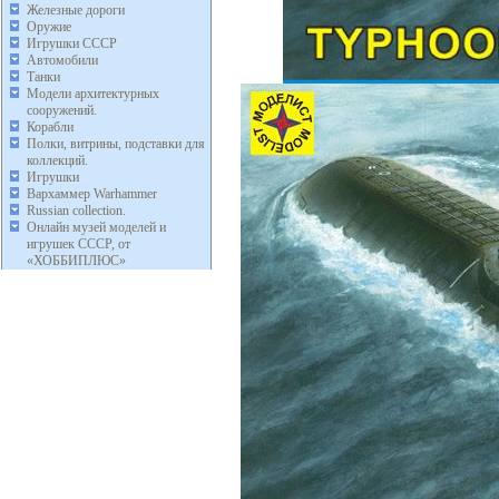
Железные дороги
Оружие
Игрушки СССР
Автомобили
Танки
Модели архитектурных
сооружений.
Корабли
Полки, витрины, подставки для
коллекций.
Игрушки
Вархаммер Warhammer
Russian collection.
Онлайн музей моделей и
игрушек СССР, от
«ХОББИПЛЮС»