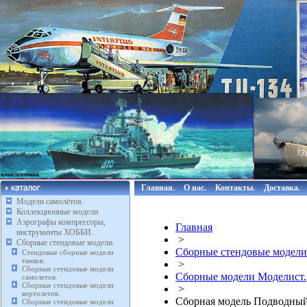
Главная.
О нас.
Контакты.
Доставка.
Модели самолётов.
Коллекционные модели
Аэрографы компрессоры,
Главная
инструменты ХОББИ.
>
Сборные стендовые модели.
Сборные стендовые модели
Стендовые сборные модели
танков.
>
Сборные стендовые модели
Сборные модели Моделист.
самолетов.
Сборные стендовые модели
>
вертолетов.
Сборная модель Подводный 
Сборные стендовые модели