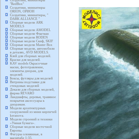
Солдатики, миниатюры
"RedBox"
Солдатики, миниатюры
ORION, ОРИОН
Солдатики, миниатюры, "
DARK ALLIANCE "
Сборные модели ARK
MODELS
Сборные модели AMODEL
Сборные модели Флагман
Сборные модели RODEN
Сборные модели Скиф, SKIF
Сборные модели Master Box
Сборные модели, автомобили
в деталях, AVD MODELS.
Клей для сборных моделей.
Краски для моделей.
KAV models Окрасочные
маски, фототравление,
элементы диорам, для
моделей.
Боксы, футляры для моделей
Витрины подставки для
стендовых моделей
Декали для сборных моделей,
фирма REVARO
Ландшафты, деревья, травяное
покрытия аксессуары к
диорамам.
Модели архитектурных
сооружений из мини кирпичей
keranova.
Модели строений и техники
«Умная бумага».
Сборные модели восточной
Европы.
Фигуры оловянные, в
масштабе 1:35.