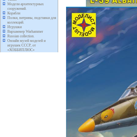
Модели архитектурных
сооружений.
Корабли
Полки, витрины, подставки для
коллекций.
Игрушки
Вархаммер Warhammer
Russian collection.
Онлайн музей моделей и
игрушек СССР, от
«ХОББИПЛЮС»