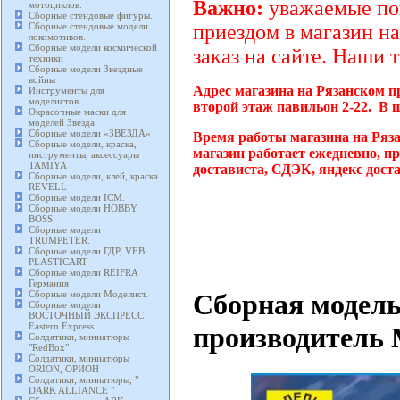
Важно:
уважаемые пок
мотоциклов.
Сборные стендовые фигуры.
Сборные стендовые модели
приездом в магазин на
локомотивов.
Сборные модели космической
заказ на сайте. Наши 
техники
Сборные модели Звездные
войны
Адрес магазина на Рязанском п
Инструменты для
моделистов
второй этаж павильон 2-22. В 
Окрасочные маски для
моделей Звезда.
Сборные модели «ЗВЕЗДА»
Время работы магазина на Ряз
Сборные модели, краска,
магазин работает ежедневно, п
инструменты, аксессуары
TAMIYA
достависта, СДЭК, яндекс дост
Сборные модели, клей, краска
REVELL
Сборные модели ICM.
Сборные модели HOBBY
BOSS.
Сборные модели
TRUMPETER.
Сборные модели ГДР, VEB
PLASTICART
Сборные модели REIFRA
Германия
Сборная модель
Сборные модели Моделист.
Сборные модели
ВОСТОЧНЫЙ ЭКСПРЕСС
Eastern Express
производитель 
Солдатики, миниатюры
"RedBox"
Солдатики, миниатюры
ORION, ОРИОН
Солдатики, миниатюры, "
DARK ALLIANCE "