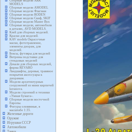
Сборные модели ARK
MODELS
Сборные модели AMODEL
Сборные модели Флагман
Сборные модели RODEN
Сборные модели Скиф, SKIF
Сборные модели Master Box
Сборные модели, автомобили
в деталях, AVD MODELS.
Клей для сборных моделей.
Краски для моделей.
KAV models Окрасочные
маски, фототравление,
элементы диорам, для
моделей.
Боксы, футляры для моделей
Витрины подставки для
стендовых моделей
Декали для сборных моделей,
фирма REVARO
Ландшафты, деревья, травяное
покрытия аксессуары к
диорамам.
Модели архитектурных
сооружений из мини кирпичей
keranova.
Модели строений и техники
«Умная бумага».
Сборные модели восточной
Европы.
Фигуры оловянные, в
масштабе 1:35.
Железные дороги
Оружие
Игрушки СССР
Автомобили
Танки