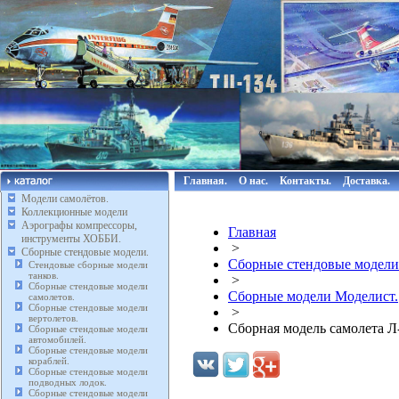
Главная.
О нас.
Контакты.
Доставка.
Модели самолётов.
Коллекционные модели
Аэрографы компрессоры,
Главная
инструменты ХОББИ.
>
Сборные стендовые модели.
Сборные стендовые модели
Стендовые сборные модели
танков.
>
Сборные стендовые модели
Сборные модели Моделист.
самолетов.
Сборные стендовые модели
>
вертолетов.
Сборная модель самолета Л
Сборные стендовые модели
автомобилей.
Сборные стендовые модели
кораблей.
Сборные стендовые модели
подводных лодок.
Сборные стендовые модели