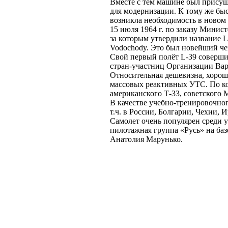
Вместе с тем машине был присущ 
для модернизации. К тому же бы
возникла необходимость в новом
15 июля 1964 г. по заказу Мини
за которым утвердили название L
Vodochody. Это был новейший чех
Свой первый полёт L-39 соверши
стран-участниц Организации Вар
Относительная дешевизна, хороши
массовых реактивных УТС. По ко
американского Т-33, советского 
В качестве учебно-тренировочног
т.ч. в России, Болгарии, Чехии,
Самолет очень популярен среди у
пилотажная группа «Русь» на ба
Анатолия Марунько.