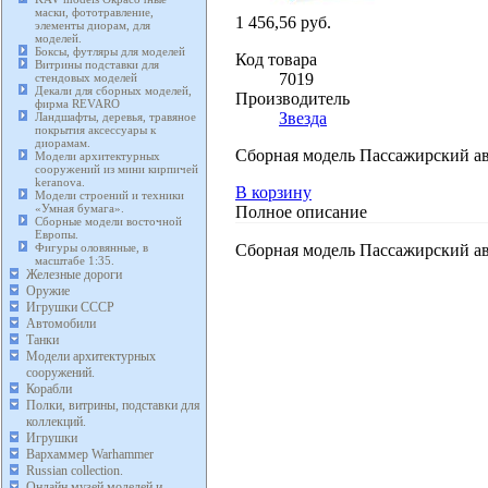
маски, фототравление,
1 456,56 руб.
элементы диорам, для
моделей.
Боксы, футляры для моделей
Код товара
Витрины подставки для
7019
стендовых моделей
Декали для сборных моделей,
Производитель
фирма REVARO
Звезда
Ландшафты, деревья, травяное
покрытия аксессуары к
диорамам.
Сборная модель Пассажирский ав
Модели архитектурных
сооружений из мини кирпичей
keranova.
В корзину
Модели строений и техники
«Умная бумага».
Полное описание
Сборные модели восточной
Европы.
Сборная модель Пассажирский ав
Фигуры оловянные, в
масштабе 1:35.
Железные дороги
Оружие
Игрушки СССР
Автомобили
Танки
Модели архитектурных
сооружений.
Корабли
Полки, витрины, подставки для
коллекций.
Игрушки
Вархаммер Warhammer
Russian collection.
Онлайн музей моделей и