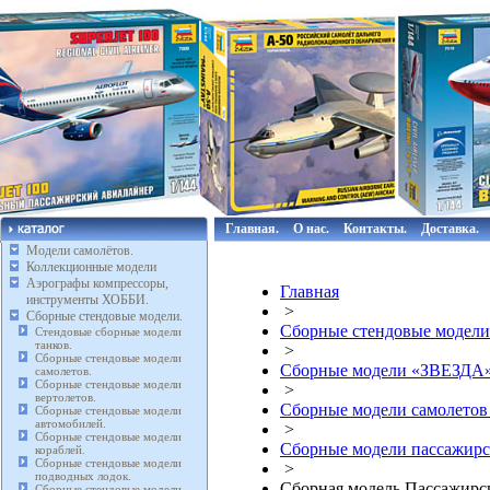
Главная.
О нас.
Контакты.
Доставка.
Модели самолётов.
Коллекционные модели
Аэрографы компрессоры,
Главная
инструменты ХОББИ.
>
Сборные стендовые модели.
Сборные стендовые модели
Стендовые сборные модели
танков.
>
Сборные стендовые модели
Сборные модели «ЗВЕЗДА
самолетов.
Сборные стендовые модели
>
вертолетов.
Сборные модели самолето
Сборные стендовые модели
автомобилей.
>
Сборные стендовые модели
Сборные модели пассажир
кораблей.
Сборные стендовые модели
>
подводных лодок.
Сборная модель Пассажирск
Сборные стендовые модели