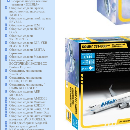
Сборные модели военной
техники «ЗВЕЗДА»
Сборные модели, краска,
инструменты, аксессуары
TAMIYA
Сборные модели, клей, краска
REVELL
Сборные модели ICM.
Сборные модели HOBBY
BOSS.
Сборные модели
TRUMPETER.
Сборные модели ГДР, VEB
PLASTICART
Сборные модели REIFRA
Германия
Сборные модели Моделист.
Сборные модели
ВОСТОЧНЫЙ ЭКСПРЕСС
Eastern Express
Солдатики, миниатюры
"RedBox"
Солдатики, миниатюры
ORION, ОРИОН
Солдатики, миниатюры, "
DARK ALLIANCE "
Сборные модели ARK
MODELS
Сборные модели AMODEL
Сборные модели Флагман
Сборные модели RODEN
Сборные модели Скиф, SKIF
Сборные модели Master Box
Сборные модели, автомобили
в деталях, AVD MODELS.
Клей для сборных моделей.
Краски для моделей.
KAV models Окрасочные