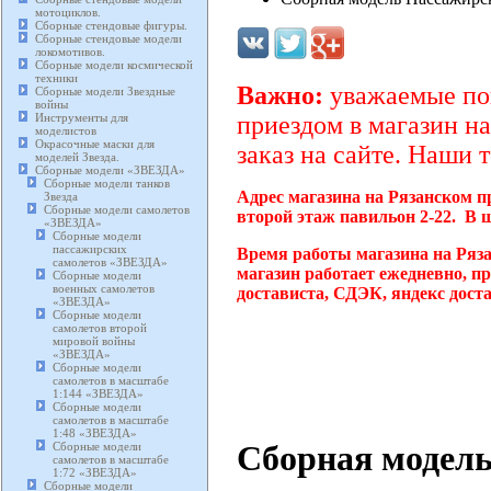
мотоциклов.
Сборные стендовые фигуры.
Сборные стендовые модели
локомотивов.
Сборные модели космической
техники
Важно:
уважаемые пок
Сборные модели Звездные
войны
Инструменты для
приездом в магазин на
моделистов
Окрасочные маски для
заказ на сайте. Наши 
моделей Звезда.
Сборные модели «ЗВЕЗДА»
Сборные модели танков
Адрес магазина на Рязанском п
Звезда
Сборные модели самолетов
второй этаж павильон 2-22. В 
«ЗВЕЗДА»
Сборные модели
пассажирских
Время работы магазина на Ряз
самолетов «ЗВЕЗДА»
магазин работает ежедневно, п
Сборные модели
военных самолетов
достависта, СДЭК, яндекс дост
«ЗВЕЗДА»
Сборные модели
самолетов второй
мировой войны
«ЗВЕЗДА»
Сборные модели
самолетов в масштабе
1:144 «ЗВЕЗДА»
Сборные модели
самолетов в масштабе
1:48 «ЗВЕЗДА»
Сборная модель
Сборные модели
самолетов в масштабе
1:72 «ЗВЕЗДА»
Сборные модели