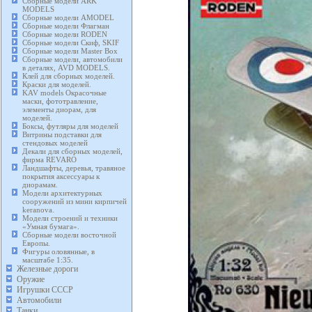
Сборные модели ARK
MODELS
Сборные модели AMODEL
Сборные модели Флагман
Сборные модели RODEN
Сборные модели Скиф, SKIF
Сборные модели Master Box
Сборные модели, автомобили
в деталях, AVD MODELS.
Клей для сборных моделей.
Краски для моделей.
KAV models Окрасочные
маски, фототравление,
элементы диорам, для
моделей.
Боксы, футляры для моделей
Витрины подставки для
стендовых моделей
Декали для сборных моделей,
фирма REVARO
Ландшафты, деревья, травяное
покрытия аксессуары к
диорамам.
Модели архитектурных
сооружений из мини кирпичей
keranova.
Модели строений и техники
«Умная бумага».
Сборные модели восточной
Европы.
Фигуры оловянные, в
масштабе 1:35.
Железные дороги
Оружие
Игрушки СССР
Автомобили
Танки