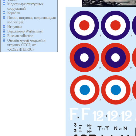
Модели архитектурных
сооружений.
Корабли
Полки, витрины, подставки для
коллекций.
Игрушки
Вархаммер Warhammer
Russian collection.
Онлайн музей моделей и
игрушек СССР, от
«ХОББИПЛЮС»