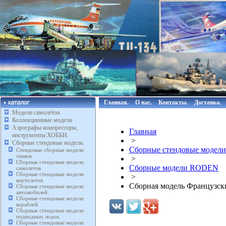
Главная.
О нас.
Контакты.
Доставка.
Модели самолётов.
Коллекционные модели
Аэрографы компрессоры,
Главная
инструменты ХОББИ.
>
Сборные стендовые модели.
Сборные стендовые модели
Стендовые сборные модели
танков.
>
Сборные стендовые модели
Сборные модели RODEN
самолетов.
Сборные стендовые модели
>
вертолетов.
Сборная модель Французски
Сборные стендовые модели
автомобилей.
Сборные стендовые модели
кораблей.
Сборные стендовые модели
подводных лодок.
Сборные стендовые модели