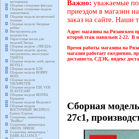
Важно:
уважаемые пок
мотоциклов.
Сборные стендовые фигуры.
Сборные стендовые модели
приездом в магазин на
локомотивов.
Сборные модели космической
заказ на сайте. Наши 
техники
Сборные модели Звездные
войны
Адрес магазина на Рязанском п
Инструменты для
моделистов
второй этаж павильон 2-22. В 
Окрасочные маски для
моделей Звезда.
Сборные модели «ЗВЕЗДА»
Время работы магазина на Ряз
Сборные модели, краска,
магазин работает ежедневно, п
инструменты, аксессуары
TAMIYA
достависта, СДЭК, яндекс дост
Сборные модели, клей, краска
REVELL
Сборные модели ICM.
Сборные модели HOBBY
BOSS.
Сборные модели
TRUMPETER.
Сборные модели ГДР, VEB
PLASTICART
Сборные модели REIFRA
Германия
Сборная модель
Сборные модели Моделист.
Сборные модели
ВОСТОЧНЫЙ ЭКСПРЕСС
Eastern Express
27c1, производ
Солдатики, миниатюры
"RedBox"
Солдатики, миниатюры
ORION, ОРИОН
Солдатики, миниатюры, "
DARK ALLIANCE "