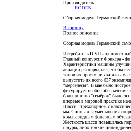
Производитель
RODEN
Сборная модель Германский самол
В корзину
Полное описание
Сборная модель Германский самол
Истребитель D.VII - одноместны
Главный конкурент Фоккера - фи
Характеристики машины улучшил
авиации распорядился, чтобы вес
типов их просто не хватало - ма
выпустить их всего 637 экземпля
"мерседесы". В мае было построе
фигурирует особое обозначение э
большинство "семёрок" было ос
впервые в мировой практике нач
Шасси - трёхопорное, с классиче
мм. Спицы для уменьшения сопро
крыльевидным фанерным обтекат
Жёсткость шасси повышалась пер
шнуры, либо тонкие цилиндриче