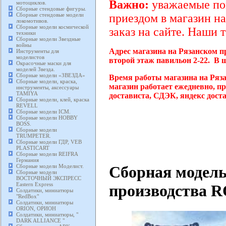
Важно:
уважаемые пок
мотоциклов.
Сборные стендовые фигуры.
Сборные стендовые модели
приездом в магазин на
локомотивов.
Сборные модели космической
заказ на сайте. Наши 
техники
Сборные модели Звездные
войны
Адрес магазина на Рязанском п
Инструменты для
моделистов
второй этаж павильон 2-22. В 
Окрасочные маски для
моделей Звезда.
Сборные модели «ЗВЕЗДА»
Время работы магазина на Ряз
Сборные модели, краска,
магазин работает ежедневно, п
инструменты, аксессуары
TAMIYA
достависта, СДЭК, яндекс дост
Сборные модели, клей, краска
REVELL
Сборные модели ICM.
Сборные модели HOBBY
BOSS.
Сборные модели
TRUMPETER.
Сборные модели ГДР, VEB
PLASTICART
Сборные модели REIFRA
Германия
Сборная модель 
Сборные модели Моделист.
Сборные модели
ВОСТОЧНЫЙ ЭКСПРЕСС
Eastern Express
производства R
Солдатики, миниатюры
"RedBox"
Солдатики, миниатюры
ORION, ОРИОН
Солдатики, миниатюры, "
DARK ALLIANCE "