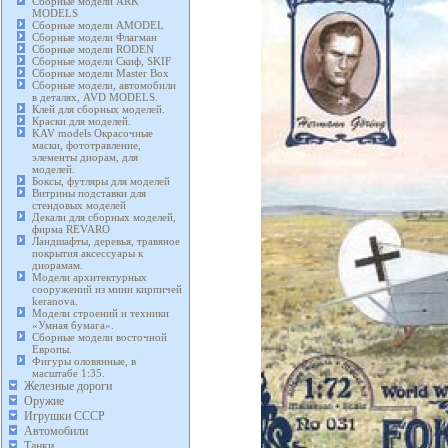
Сборные модели ARK
MODELS
Сборные модели AMODEL
Сборные модели Флагман
Сборные модели RODEN
Сборные модели Скиф, SKIF
Сборные модели Master Box
Сборные модели, автомобили
в деталях, AVD MODELS.
Клей для сборных моделей.
Краски для моделей.
KAV models Окрасочные
маски, фототравление,
элементы диорам, для
моделей.
Боксы, футляры для моделей
Витрины подставки для
стендовых моделей
Декали для сборных моделей,
фирма REVARO
Ландшафты, деревья, травяное
покрытия аксессуары к
диорамам.
Модели архитектурных
сооружений из мини кирпичей
keranova.
Модели строений и техники
«Умная бумага».
Сборные модели восточной
Европы.
Фигуры оловянные, в
масштабе 1:35.
Железные дороги
Оружие
Игрушки СССР
Автомобили
Танки