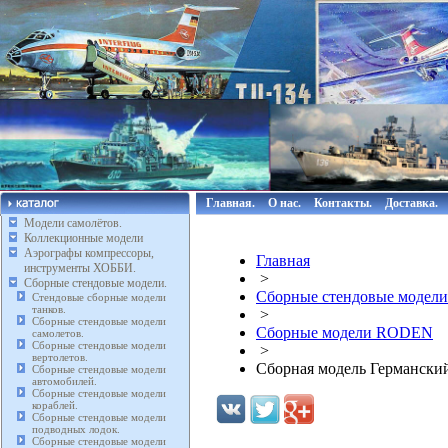
Главная.
О нас.
Контакты.
Доставка.
Модели самолётов.
Коллекционные модели
Аэрографы компрессоры,
Главная
инструменты ХОББИ.
>
Сборные стендовые модели.
Сборные стендовые модели
Стендовые сборные модели
танков.
>
Сборные стендовые модели
Сборные модели RODEN
самолетов.
Сборные стендовые модели
>
вертолетов.
Сборная модель Германский 
Сборные стендовые модели
автомобилей.
Сборные стендовые модели
кораблей.
Сборные стендовые модели
подводных лодок.
Сборные стендовые модели