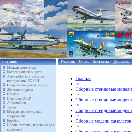
Главная.
О нас.
Контакты.
Доставка.
Модели самолётов.
Коллекционные модели
Аэрографы компрессоры,
Главная
инструменты ХОББИ.
>
Сборные стендовые модели.
Сборные стендовые модели
Железные дороги
Оружие
>
Игрушки СССР
Сборные стендовые модели
Автомобили
>
Танки
Сборные стендовые модели
Модели архитектурных
>
сооружений.
Корабли
Сборные модели самолетов
Полки, витрины, подставки для
>
коллекций.
Сборные модели самолетов