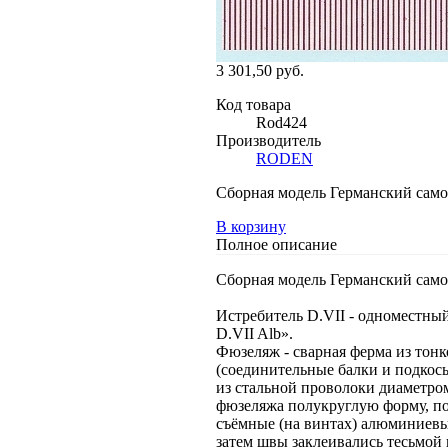
3 301,50 руб.
Код товара
Rod424
Производитель
RODEN
Сборная модель Германский самол
В корзину
Полное описание
Сборная модель Германский самол
Истребитель D.VII - одноместны
D.VII Alb».
Фюзеляж - сварная ферма из тонк
(соединительные балки и подкос
из стальной проволоки диаметро
фюзеляжа полукруглую форму, по
съёмные (на винтах) алюминиевые
затем швы заклеивались тесьмой 