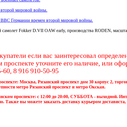
 второй мировой войны.
 ВВС Германии времен второй мировой войны.
 самолет Fokker D.VII OAW early, производства RODEN, масштаб
упатели если вас заинтересовал определен
м проспекте уточните его наличие, или офо
-60, 8 916 910-50-95
роспекте: Москва, Рязанский проспект дом 30 корпус 2, торг
упности метро Рязанский проспект и метро Окская.
нском проспекте: с 12:00 до 20:00, СУББОТА - выходной. Инт
о. Также вы можете заказать доставку курьером достависта