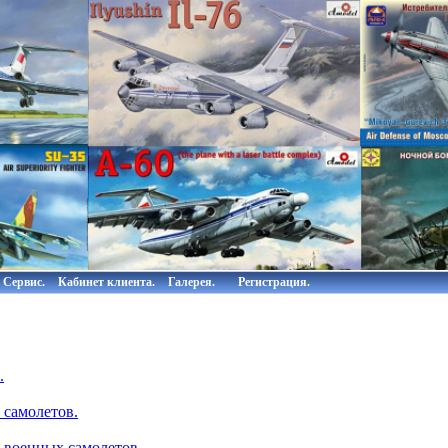
Сервис.
Кабинет клиента.
Галерея.
Регистрация.
.
 самолетов.
 военных самолетов.