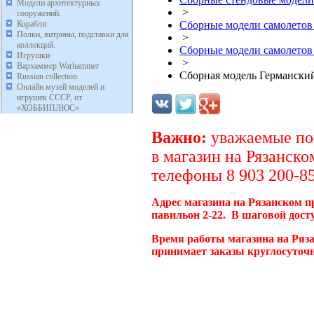
Модели архитектурных
>
сооружений.
Корабли
Сборные модели самолетов
Полки, витрины, подставки для
>
коллекций.
Сборные модели самолетов
Игрушки
>
Вархаммер Warhammer
Сборная модель Германский
Russian collection.
Онлайн музей моделей и
игрушек СССР, от
«ХОББИПЛЮС»
Важно:
уважаемые пок
в магазин на Рязанско
телефоны 8 903 200-85
Адрес магазина на Рязанском п
павильон 2-22. В шаговой дост
Время работы магазина на Ряза
принимает заказы круглосуточн