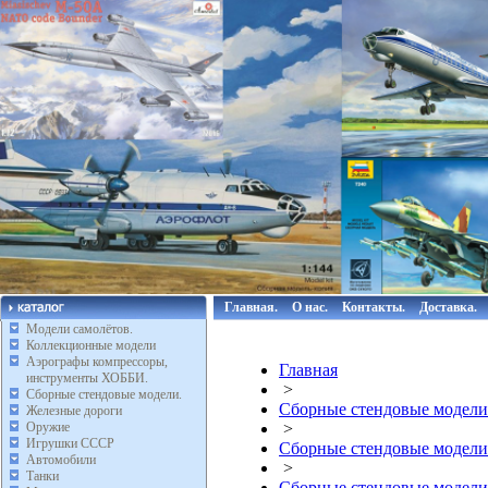
Главная.
О нас.
Контакты.
Доставка.
Модели самолётов.
Коллекционные модели
Аэрографы компрессоры,
Главная
инструменты ХОББИ.
>
Сборные стендовые модели.
Сборные стендовые модели
Железные дороги
Оружие
>
Игрушки СССР
Сборные стендовые модели
Автомобили
>
Танки
Сборные стендовые модели