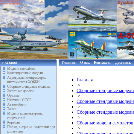
Главная.
О нас.
Контакты.
Доставка.
Модели самолётов.
Коллекционные модели
Аэрографы компрессоры,
Главная
инструменты ХОББИ.
>
Сборные стендовые модели.
Сборные стендовые модели
Железные дороги
Оружие
>
Игрушки СССР
Сборные стендовые модели
Автомобили
>
Танки
Сборные стендовые модели
Модели архитектурных
>
сооружений.
Корабли
Сборные модели самолетов
Полки, витрины, подставки для
>
коллекций.
Сборные модели самолето