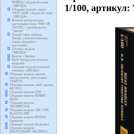
ВОЙНА" сборка без клея
1/100, артикул:
«ЗВЕЗДА»
Сборные модели серии
"HOT WAR" сборка без клея
«ЗВЕЗДА»
Военно-исторические
настольные игры "ART OF
TACTIC", производства
"Звезда"
Подарочные наборы
Звезда, укомлектованные
клеем, краской и
кисточкой..
Готовые модели
"ЗВЕЗДА"
Краска «Звезда»
Клей Звезда для сборных
моделей.
Сборные модели военной
техники «ЗВЕЗДА»
Сборные модели, краска,
инструменты, аксессуары
TAMIYA
Сборные модели, клей, краска
REVELL
Сборные модели ICM.
Сборные модели HOBBY
BOSS.
Сборные модели
TRUMPETER.
Сборные модели ГДР, VEB
PLASTICART
Сборные модели REIFRA
Германия
Сборные модели Моделист.
Сборные модели
ВОСТОЧНЫЙ ЭКСПРЕСС