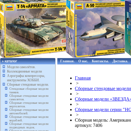
Главная.
О нас.
Контакты.
Доставка.
Модели самолётов.
Коллекционные модели
Аэрографы компрессоры,
Главная
инструменты ХОББИ.
>
Сборные стендовые модели.
Сборные стендовые модели
Стендовые сборные модели
танков.
>
Сборные стендовые модели
Сборные модели «ЗВЕЗДА
самолетов.
Сборные стендовые модели
>
вертолетов.
Сборные модели серии "HO
Сборные стендовые модели
автомобилей.
>
Сборные стендовые модели
Сборная модель: Американ
кораблей.
Сборные стендовые модели
артикул: 7406
подводных лодок.
Сборные стендовые модели