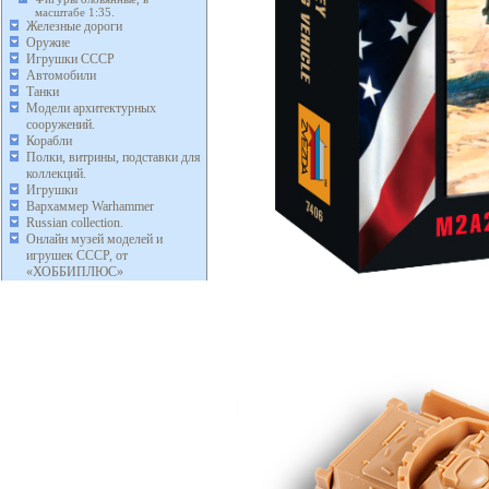
масштабе 1:35.
Железные дороги
Оружие
Игрушки СССР
Автомобили
Танки
Модели архитектурных
сооружений.
Корабли
Полки, витрины, подставки для
коллекций.
Игрушки
Вархаммер Warhammer
Russian collection.
Онлайн музей моделей и
игрушек СССР, от
«ХОББИПЛЮС»