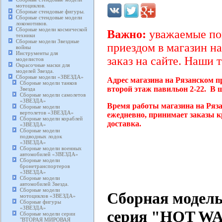
мотоциклов.
Сборные стендовые фигуры.
Сборные стендовые модели
локомотивов.
Сборные модели космической
Важно:
уважаемые пок
техники
Сборные модели Звездные
приездом в магазин на
войны
Инструменты для
заказ на сайте. Наши 
моделистов
Окрасочные маски для
моделей Звезда.
Сборные модели «ЗВЕЗДА»
Адрес магазина на Рязанском п
Сборные модели танков
второй этаж павильон 2-22. В 
Звезда
Сборные модели самолетов
«ЗВЕЗДА»
Время работы магазина на Ряза
Сборные модели
вертолетов «ЗВЕЗДА»
ежедневно, принимает заказы к
Сборные модели кораблей
доставка.
«ЗВЕЗДА»
Сборные модели
подводных лодок
«ЗВЕЗДА»
Сборные модели военных
автомобилей «ЗВЕЗДА»
Сборные модели
бронетранспортеров
«ЗВЕЗДА»
Сборные модели
автомобилей Звезда.
Сборные модели
Сборная модел
мотоциклов «ЗВЕЗДА»
Сборные фигуры
«ЗВЕЗДА»
серия "HOT WAR
Сборные модели серии
"ВТОРАЯ МИРОВАЯ