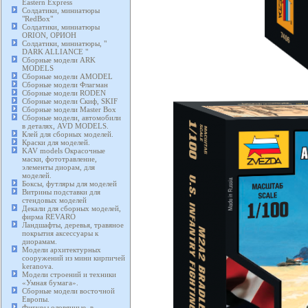
Eastern Express
Солдатики, миниатюры
"RedBox"
Солдатики, миниатюры
ORION, ОРИОН
Солдатики, миниатюры, "
DARK ALLIANCE "
Сборные модели ARK
MODELS
Сборные модели AMODEL
Сборные модели Флагман
Сборные модели RODEN
Сборные модели Скиф, SKIF
Сборные модели Master Box
Сборные модели, автомобили
в деталях, AVD MODELS.
Клей для сборных моделей.
Краски для моделей.
KAV models Окрасочные
маски, фототравление,
элементы диорам, для
моделей.
Боксы, футляры для моделей
Витрины подставки для
стендовых моделей
Декали для сборных моделей,
фирма REVARO
Ландшафты, деревья, травяное
покрытия аксессуары к
диорамам.
Модели архитектурных
сооружений из мини кирпичей
keranova.
Модели строений и техники
«Умная бумага».
Сборные модели восточной
Европы.
Фигуры оловянные, в