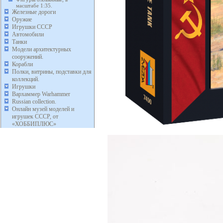
масштабе 1:35.
Железные дороги
Оружие
Игрушки СССР
Автомобили
Танки
Модели архитектурных
сооружений.
Корабли
Полки, витрины, подставки для
коллекций.
Игрушки
Вархаммер Warhammer
Russian collection.
Онлайн музей моделей и
игрушек СССР, от
«ХОББИПЛЮС»