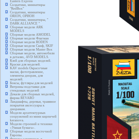
Eastern Express
Солдатики, миниатюры
"RedBox"
Солдатики, миниатюры
ORION, ОРИОН
Солдатики, миниатюры, "
DARK ALLIANCE "
Сборные модели ARK
MODELS
Сборные модели AMODEL
Сборные модели Флагман
Сборные модели RODEN
Сборные модели Скиф, SKIF
Сборные модели Master Box
Сборные модели, автомобили
в деталях, AVD MODELS.
Клей для сборных моделей.
Краски для моделей.
KAV models Окрасочные
маски, фототравление,
элементы диорам, для
моделей.
Боксы, футляры для моделей
Витрины подставки для
стендовых моделей
Декали для сборных моделей,
фирма REVARO
Ландшафты, деревья, травяное
покрытия аксессуары к
диорамам.
Модели архитектурных
сооружений из мини кирпичей
keranova.
Модели строений и техники
«Умная бумага».
Сборные модели восточной
Европы.
Фигуры оловянные, в