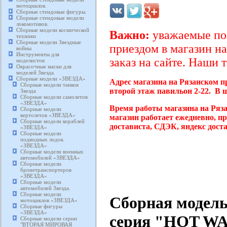
мотоциклов.
Сборные стендовые фигуры.
Сборные стендовые модели
локомотивов.
Сборные модели космической
Важно:
уважаемые пок
техники
Сборные модели Звездные
приездом в магазин на
войны
Инструменты для
заказ на сайте. Наши 
моделистов
Окрасочные маски для
моделей Звезда.
Сборные модели «ЗВЕЗДА»
Адрес магазина на Рязанском п
Сборные модели танков
второй этаж павильон 2-22. В 
Звезда
Сборные модели самолетов
«ЗВЕЗДА»
Время работы магазина на Ряз
Сборные модели
вертолетов «ЗВЕЗДА»
магазин работает ежедневно, п
Сборные модели кораблей
достависта, СДЭК, яндекс дост
«ЗВЕЗДА»
Сборные модели
подводных лодок
«ЗВЕЗДА»
Сборные модели военных
автомобилей «ЗВЕЗДА»
Сборные модели
бронетранспортеров
«ЗВЕЗДА»
Сборные модели
автомобилей Звезда.
Сборные модели
Сборная модель
мотоциклов «ЗВЕЗДА»
Сборные фигуры
«ЗВЕЗДА»
серия "HOT WAR
Сборные модели серии
"ВТОРАЯ МИРОВАЯ