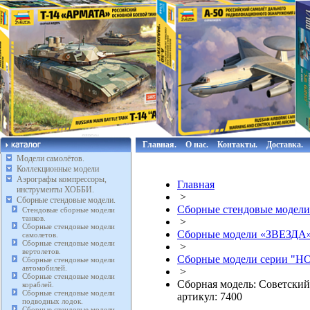
Главная.
О нас.
Контакты.
Доставка.
Модели самолётов.
Коллекционные модели
Аэрографы компрессоры,
Главная
инструменты ХОББИ.
>
Сборные стендовые модели.
Сборные стендовые модели
Стендовые сборные модели
танков.
>
Сборные стендовые модели
Сборные модели «ЗВЕЗДА
самолетов.
Сборные стендовые модели
>
вертолетов.
Сборные модели серии "HO
Сборные стендовые модели
автомобилей.
>
Сборные стендовые модели
Сборная модель: Советский
кораблей.
Сборные стендовые модели
артикул: 7400
подводных лодок.
Сборные стендовые модели