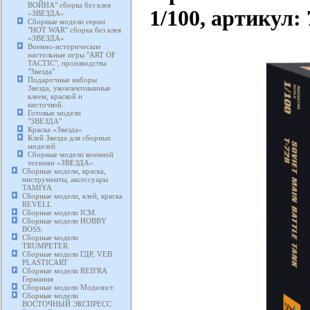
ВОЙНА" сборка без клея
1/100, артикул:
«ЗВЕЗДА»
Сборные модели серии
"HOT WAR" сборка без клея
«ЗВЕЗДА»
Военно-исторические
настольные игры "ART OF
TACTIC", производства
"Звезда"
Подарочные наборы
Звезда, укомлектованные
клеем, краской и
кисточкой..
Готовые модели
"ЗВЕЗДА"
Краска «Звезда»
Клей Звезда для сборных
моделей.
Сборные модели военной
техники «ЗВЕЗДА»
Сборные модели, краска,
инструменты, аксессуары
TAMIYA
Сборные модели, клей, краска
REVELL
Сборные модели ICM.
Сборные модели HOBBY
BOSS.
Сборные модели
TRUMPETER.
Сборные модели ГДР, VEB
PLASTICART
Сборные модели REIFRA
Германия
Сборные модели Моделист.
Сборные модели
ВОСТОЧНЫЙ ЭКСПРЕСС