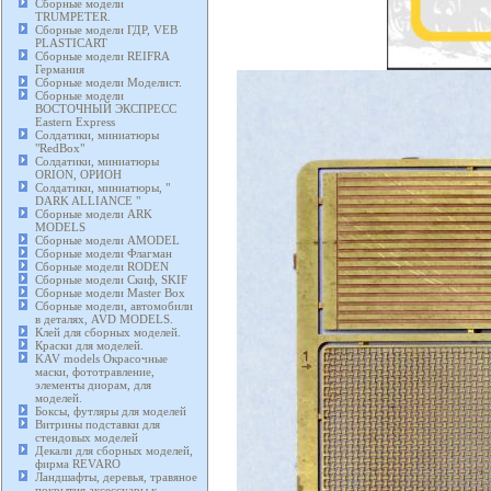
Сборные модели
TRUMPETER.
Сборные модели ГДР, VEB
PLASTICART
Сборные модели REIFRA
Германия
Сборные модели Моделист.
Сборные модели
ВОСТОЧНЫЙ ЭКСПРЕСС
Eastern Express
Солдатики, миниатюры
"RedBox"
Солдатики, миниатюры
ORION, ОРИОН
Солдатики, миниатюры, "
DARK ALLIANCE "
Сборные модели ARK
MODELS
Сборные модели AMODEL
Сборные модели Флагман
Сборные модели RODEN
Сборные модели Скиф, SKIF
Сборные модели Master Box
Сборные модели, автомобили
в деталях, AVD MODELS.
Клей для сборных моделей.
Краски для моделей.
KAV models Окрасочные
маски, фототравление,
элементы диорам, для
моделей.
Боксы, футляры для моделей
Витрины подставки для
стендовых моделей
Декали для сборных моделей,
фирма REVARO
Ландшафты, деревья, травяное
покрытия аксессуары к