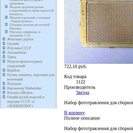
диорамам.
Модели архитектурных
сооружений из мини кирпичей
keranova.
Модели строений и техники
«Умная бумага».
Сборные модели восточной
Европы.
Фигуры оловянные, в
масштабе 1:35.
Железные дороги
Оружие
Игрушки СССР
Автомобили
Танки
Модели архитектурных
722,16 руб.
сооружений.
Корабли
Полки, витрины, подставки для
Код товара
коллекций.
1122
Игрушки
Производитель
Вархаммер Warhammer
Звезда
Russian collection.
Онлайн музей моделей и
игрушек СССР, от
Набор фототравления для сборной
«ХОББИПЛЮС»
В корзину
Полное описание
Набор фототравления для сборной