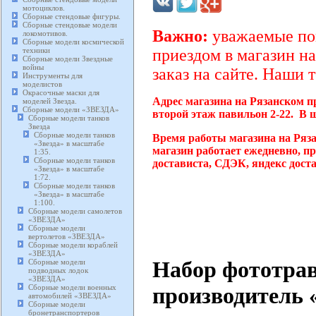
мотоциклов.
Сборные стендовые фигуры.
Сборные стендовые модели
Важно:
уважаемые пок
локомотивов.
Сборные модели космической
техники
приездом в магазин на
Сборные модели Звездные
войны
заказ на сайте. Наши 
Инструменты для
моделистов
Окрасочные маски для
Адрес магазина на Рязанском п
моделей Звезда.
Сборные модели «ЗВЕЗДА»
второй этаж павильон 2-22. В 
Сборные модели танков
Звезда
Сборные модели танков
Время работы магазина на Ряз
«Звезда» в масштабе
магазин работает ежедневно, п
1:35.
Сборные модели танков
достависта, СДЭК, яндекс дост
«Звезда» в масштабе
1:72.
Сборные модели танков
«Звезда» в масштабе
1:100.
Сборные модели самолетов
«ЗВЕЗДА»
Сборные модели
вертолетов «ЗВЕЗДА»
Сборные модели кораблей
«ЗВЕЗДА»
Набор фототрав
Сборные модели
подводных лодок
«ЗВЕЗДА»
Сборные модели военных
производитель «
автомобилей «ЗВЕЗДА»
Сборные модели
бронетранспортеров