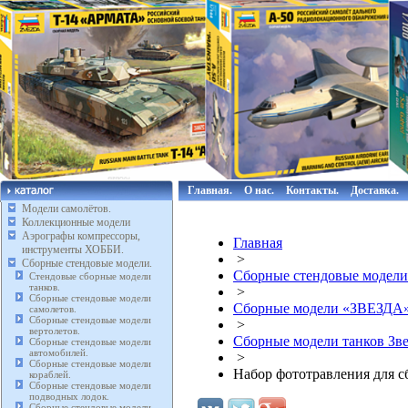
Главная.
О нас.
Контакты.
Доставка.
Модели самолётов.
Коллекционные модели
Аэрографы компрессоры,
Главная
инструменты ХОББИ.
>
Сборные стендовые модели.
Сборные стендовые модели
Стендовые сборные модели
танков.
>
Сборные стендовые модели
Сборные модели «ЗВЕЗДА
самолетов.
Сборные стендовые модели
>
вертолетов.
Сборные модели танков Зве
Сборные стендовые модели
автомобилей.
>
Сборные стендовые модели
Набор фототравления для сб
кораблей.
Сборные стендовые модели
подводных лодок.
Сборные стендовые модели