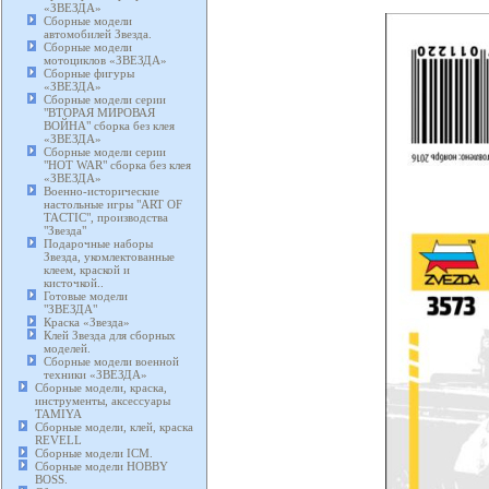
«ЗВЕЗДА»
Сборные модели
автомобилей Звезда.
Сборные модели
мотоциклов «ЗВЕЗДА»
Сборные фигуры
«ЗВЕЗДА»
Сборные модели серии
"ВТОРАЯ МИРОВАЯ
ВОЙНА" сборка без клея
«ЗВЕЗДА»
Сборные модели серии
"HOT WAR" сборка без клея
«ЗВЕЗДА»
Военно-исторические
настольные игры "ART OF
TACTIC", производства
"Звезда"
Подарочные наборы
Звезда, укомлектованные
клеем, краской и
кисточкой..
Готовые модели
"ЗВЕЗДА"
Краска «Звезда»
Клей Звезда для сборных
моделей.
Сборные модели военной
техники «ЗВЕЗДА»
Сборные модели, краска,
инструменты, аксессуары
TAMIYA
Сборные модели, клей, краска
REVELL
Сборные модели ICM.
Сборные модели HOBBY
BOSS.