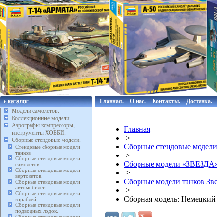
Главная.
О нас.
Контакты.
Доставка.
Модели самолётов.
Коллекционные модели
Аэрографы компрессоры,
Главная
инструменты ХОББИ.
>
Сборные стендовые модели.
Сборные стендовые модели
Стендовые сборные модели
танков.
>
Сборные стендовые модели
Сборные модели «ЗВЕЗДА
самолетов.
Сборные стендовые модели
>
вертолетов.
Сборные модели танков Зве
Сборные стендовые модели
автомобилей.
>
Сборные стендовые модели
Сборная модель: Немецкий 
кораблей.
Сборные стендовые модели
подводных лодок.
Сборные стендовые модели