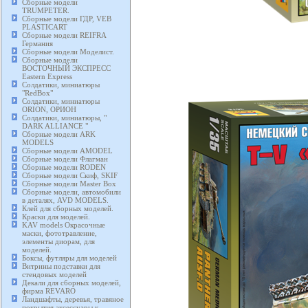
Сборные модели
TRUMPETER.
Сборные модели ГДР, VEB
PLASTICART
Сборные модели REIFRA
Германия
Сборные модели Моделист.
Сборные модели
ВОСТОЧНЫЙ ЭКСПРЕСС
Eastern Express
Солдатики, миниатюры
"RedBox"
Солдатики, миниатюры
ORION, ОРИОН
Солдатики, миниатюры, "
DARK ALLIANCE "
Сборные модели ARK
MODELS
Сборные модели AMODEL
Сборные модели Флагман
Сборные модели RODEN
Сборные модели Скиф, SKIF
Сборные модели Master Box
Сборные модели, автомобили
в деталях, AVD MODELS.
Клей для сборных моделей.
Краски для моделей.
KAV models Окрасочные
маски, фототравление,
элементы диорам, для
моделей.
Боксы, футляры для моделей
Витрины подставки для
стендовых моделей
Декали для сборных моделей,
фирма REVARO
Ландшафты, деревья, травяное
покрытия аксессуары к