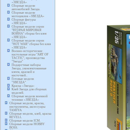
«ЗВЕЗДА»
Сборные модели
автомобилей Звезда.
Сборные модели
мотоциклов «ЗВЕЗДА»
Сборные фигуры
«ЗВЕЗДА»
Сборные модели серии
"ВТОРАЯ МИРОВАЯ
ВОЙНА" сборка без клея
«ЗВЕЗДА»
Сборные модели серии
"HOT WAR" сборка без клея
«ЗВЕЗДА»
Военно-исторические
настольные игры "ART OF
TACTIC", производства
"Звезда"
Подарочные наборы
Звезда, укомлектованные
клеем, краской и
кисточкой..
Готовые модели
"ЗВЕЗДА"
Краска «Звезда»
Клей Звезда для сборных
моделей.
Сборные модели военной
техники «ЗВЕЗДА»
Сборные модели, краска,
инструменты, аксессуары
TAMIYA
Сборные модели, клей, краска
REVELL
Сборные модели ICM.
Сборные модели HOBBY
BOSS.