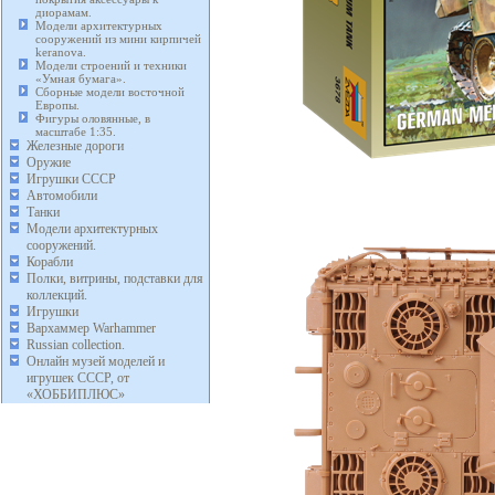
диорамам.
Модели архитектурных
сооружений из мини кирпичей
keranova.
Модели строений и техники
«Умная бумага».
Сборные модели восточной
Европы.
Фигуры оловянные, в
масштабе 1:35.
Железные дороги
Оружие
Игрушки СССР
Автомобили
Танки
Модели архитектурных
сооружений.
Корабли
Полки, витрины, подставки для
коллекций.
Игрушки
Вархаммер Warhammer
Russian collection.
Онлайн музей моделей и
игрушек СССР, от
«ХОББИПЛЮС»