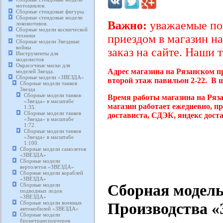
мотоциклов.
Сборные стендовые фигуры.
Сборные стендовые модели
Важно:
уважаемые пок
локомотивов.
Сборные модели космической
техники
приездом в магазин на
Сборные модели Звездные
войны
заказ на сайте. Наши 
Инструменты для
моделистов
Окрасочные маски для
Адрес магазина на Рязанском п
моделей Звезда.
Сборные модели «ЗВЕЗДА»
второй этаж павильон 2-22. В 
Сборные модели танков
Звезда
Сборные модели танков
Время работы магазина на Ряз
«Звезда» в масштабе
магазин работает ежедневно, п
1:35.
Сборные модели танков
достависта, СДЭК, яндекс дост
«Звезда» в масштабе
1:72.
Сборные модели танков
«Звезда» в масштабе
1:100.
Сборные модели самолетов
«ЗВЕЗДА»
Сборные модели
вертолетов «ЗВЕЗДА»
Сборные модели кораблей
«ЗВЕЗДА»
Сборная модель
Сборные модели
подводных лодок
«ЗВЕЗДА»
Сборные модели военных
Производства «З
автомобилей «ЗВЕЗДА»
Сборные модели
бронетранспортеров