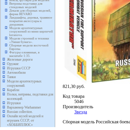
Боксы, футляры для моделей
Витрины подставки для
стендовых моделей
Декали для сборных моделей,
фирма REVARO
Ландшафты, деревья, травяное
покрытия аксессуары к
диорамам.
Модели архитектурных
сооружений из мини кирпичей
keranova.
Модели строений и техники
«Умная бумага».
Сборные модели восточной
Европы.
Фигуры оловянные, в
масштабе 1:35.
Железные дороги
Оружие
Игрушки СССР
Автомобили
Танки
Модели архитектурных
сооружений.
821,30 руб.
Корабли
Полки, витрины, подставки для
Код товара
коллекций.
5046
Игрушки
Производитель
Вархаммер Warhammer
Звезда
Russian collection.
Онлайн музей моделей и
игрушек СССР, от
Сборная модель Российская боева
«ХОББИПЛЮС»