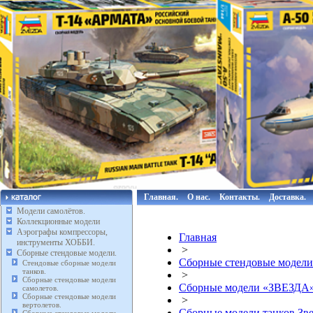
Главная.
О нас.
Контакты.
Доставка.
Модели самолётов.
Коллекционные модели
Аэрографы компрессоры,
Главная
инструменты ХОББИ.
>
Сборные стендовые модели.
Сборные стендовые модели
Стендовые сборные модели
танков.
>
Сборные стендовые модели
Сборные модели «ЗВЕЗДА
самолетов.
Сборные стендовые модели
>
вертолетов.
Сборные модели танков Зве