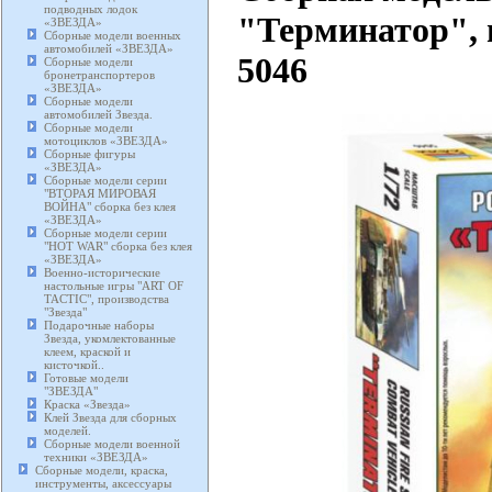
подводных лодок
"Терминатор", 
«ЗВЕЗДА»
Сборные модели военных
автомобилей «ЗВЕЗДА»
5046
Сборные модели
бронетранспортеров
«ЗВЕЗДА»
Сборные модели
автомобилей Звезда.
Сборные модели
мотоциклов «ЗВЕЗДА»
Сборные фигуры
«ЗВЕЗДА»
Сборные модели серии
"ВТОРАЯ МИРОВАЯ
ВОЙНА" сборка без клея
«ЗВЕЗДА»
Сборные модели серии
"HOT WAR" сборка без клея
«ЗВЕЗДА»
Военно-исторические
настольные игры "ART OF
TACTIC", производства
"Звезда"
Подарочные наборы
Звезда, укомлектованные
клеем, краской и
кисточкой..
Готовые модели
"ЗВЕЗДА"
Краска «Звезда»
Клей Звезда для сборных
моделей.
Сборные модели военной
техники «ЗВЕЗДА»
Сборные модели, краска,
инструменты, аксессуары