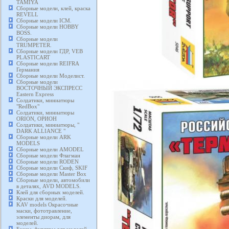
TAMIYA
Сборные модели, клей, краска
REVELL
Сборные модели ICM.
Сборные модели HOBBY
BOSS.
Сборные модели
TRUMPETER.
Сборные модели ГДР, VEB
PLASTICART
Сборные модели REIFRA
Германия
Сборные модели Моделист.
Сборные модели
ВОСТОЧНЫЙ ЭКСПРЕСС
Eastern Express
Солдатики, миниатюры
"RedBox"
Солдатики, миниатюры
ORION, ОРИОН
Солдатики, миниатюры, "
DARK ALLIANCE "
Сборные модели ARK
MODELS
Сборные модели AMODEL
Сборные модели Флагман
Сборные модели RODEN
Сборные модели Скиф, SKIF
Сборные модели Master Box
Сборные модели, автомобили
в деталях, AVD MODELS.
Клей для сборных моделей.
Краски для моделей.
KAV models Окрасочные
маски, фототравление,
элементы диорам, для
моделей.