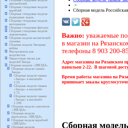
Сборные стендовые модели
автомобилей.
>
Сборные стендовые модели
Сборная модель Российская
кораблей.
Сборные стендовые модели
подводных лодок.
Сборные стендовые модели
мотоциклов.
Сборные стендовые фигуры.
Сборные стендовые модели
Важно:
уважаемые пок
локомотивов.
Сборные модели космической
техники
в магазин на Рязанско
Сборные модели Звездные
войны
телефоны 8 903 200-85
Инструменты для
моделистов
Окрасочные маски для
Адрес магазина на Рязанском п
моделей Звезда.
Сборные модели «ЗВЕЗДА»
павильон 2-22. В шаговой дост
Сборные модели танков
Звезда
Сборные модели танков
Время работы магазина на Ряза
«Звезда» в масштабе
принимает заказы круглосуточн
1:35.
Сборные модели танков
«Звезда» в масштабе
1:72.
Сборные модели танков
«Звезда» в масштабе
1:100.
Сборные модели самолетов
«ЗВЕЗДА»
Сборные модели
вертолетов «ЗВЕЗДА»
Сборные модели кораблей
Сборная модель
«ЗВЕЗДА»
Сборные модели