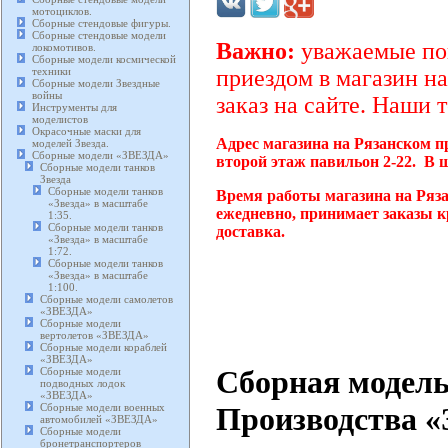
мотоциклов.
Сборные стендовые фигуры.
Сборные стендовые модели
Важно:
уважаемые пок
локомотивов.
Сборные модели космической
техники
приездом в магазин на
Сборные модели Звездные
войны
заказ на сайте. Наши 
Инструменты для
моделистов
Окрасочные маски для
Адрес магазина на Рязанском п
моделей Звезда.
Сборные модели «ЗВЕЗДА»
второй этаж павильон 2-22. В 
Сборные модели танков
Звезда
Сборные модели танков
Время работы магазина на Ряза
«Звезда» в масштабе
ежедневно, принимает заказы к
1:35.
Сборные модели танков
доставка.
«Звезда» в масштабе
1:72.
Сборные модели танков
«Звезда» в масштабе
1:100.
Сборные модели самолетов
«ЗВЕЗДА»
Сборные модели
вертолетов «ЗВЕЗДА»
Сборные модели кораблей
«ЗВЕЗДА»
Сборная модель
Сборные модели
подводных лодок
«ЗВЕЗДА»
Сборные модели военных
Производства «З
автомобилей «ЗВЕЗДА»
Сборные модели
бронетранспортеров