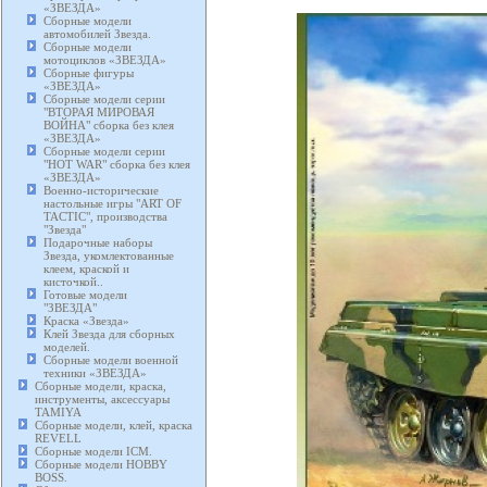
«ЗВЕЗДА»
Сборные модели
автомобилей Звезда.
Сборные модели
мотоциклов «ЗВЕЗДА»
Сборные фигуры
«ЗВЕЗДА»
Сборные модели серии
"ВТОРАЯ МИРОВАЯ
ВОЙНА" сборка без клея
«ЗВЕЗДА»
Сборные модели серии
"HOT WAR" сборка без клея
«ЗВЕЗДА»
Военно-исторические
настольные игры "ART OF
TACTIC", производства
"Звезда"
Подарочные наборы
Звезда, укомлектованные
клеем, краской и
кисточкой..
Готовые модели
"ЗВЕЗДА"
Краска «Звезда»
Клей Звезда для сборных
моделей.
Сборные модели военной
техники «ЗВЕЗДА»
Сборные модели, краска,
инструменты, аксессуары
TAMIYA
Сборные модели, клей, краска
REVELL
Сборные модели ICM.
Сборные модели HOBBY
BOSS.