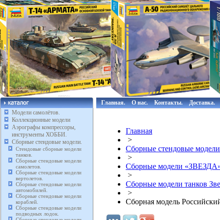
Главная.
О нас.
Контакты.
Доставка.
Модели самолётов.
Коллекционные модели
Аэрографы компрессоры,
Главная
инструменты ХОББИ.
>
Сборные стендовые модели.
Сборные стендовые модели
Стендовые сборные модели
танков.
>
Сборные стендовые модели
Сборные модели «ЗВЕЗДА
самолетов.
Сборные стендовые модели
>
вертолетов.
Сборные модели танков Зве
Сборные стендовые модели
автомобилей.
>
Сборные стендовые модели
Сборная модель Российский
кораблей.
Сборные стендовые модели
подводных лодок.
Сборные стендовые модели