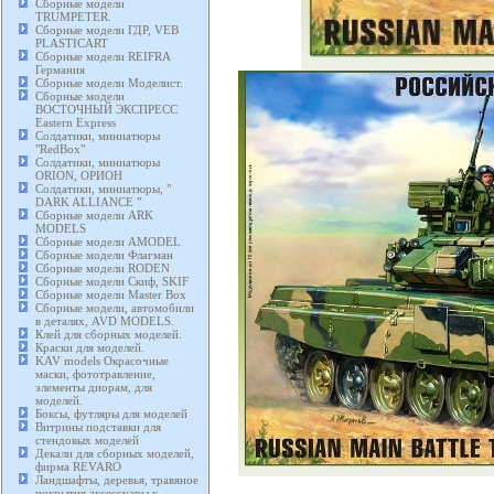
Сборные модели
TRUMPETER.
Сборные модели ГДР, VEB
PLASTICART
Сборные модели REIFRA
Германия
Сборные модели Моделист.
Сборные модели
ВОСТОЧНЫЙ ЭКСПРЕСС
Eastern Express
Солдатики, миниатюры
"RedBox"
Солдатики, миниатюры
ORION, ОРИОН
Солдатики, миниатюры, "
DARK ALLIANCE "
Сборные модели ARK
MODELS
Сборные модели AMODEL
Сборные модели Флагман
Сборные модели RODEN
Сборные модели Скиф, SKIF
Сборные модели Master Box
Сборные модели, автомобили
в деталях, AVD MODELS.
Клей для сборных моделей.
Краски для моделей.
KAV models Окрасочные
маски, фототравление,
элементы диорам, для
моделей.
Боксы, футляры для моделей
Витрины подставки для
стендовых моделей
Декали для сборных моделей,
фирма REVARO
Ландшафты, деревья, травяное
покрытия аксессуары к