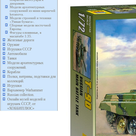
диорамам.
Модели архитектурных
сооружений из мини кирпичей
keranova.
Модели строений и техники
«Умная бумага».
Сборные модели восточной
Европы.
Фигуры оловянные, в
масштабе 1:35.
Железные дороги
Оружие
Игрушки СССР
Автомобили
Танки
Модели архитектурных
сооружений.
Корабли
Полки, витрины, подставки для
коллекций.
Игрушки
Вархаммер Warhammer
Russian collection.
Онлайн музей моделей и
игрушек СССР, от
«ХОББИПЛЮС»